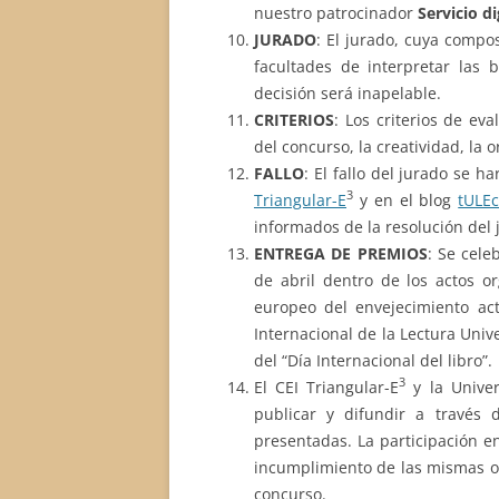
nuestro patrocinador
Servicio di
JURADO
: El jurado, cuya compos
facultades de interpretar las 
decisión será inapelable.
CRITERIOS
: Los criterios de ev
del concurso, la creatividad, la o
FALLO
: El fallo del jurado se h
3
Triangular-E
y en el blog
tULEc
informados de la resolución del j
ENTREGA
DE
PREMIOS
: Se cele
de abril dentro de los actos 
europeo del envejecimiento acti
Internacional de la Lectura Unive
del “Día Internacional del libro”.
3
El CEI Triangular-E
y la Univer
publicar y difundir a través
presentadas. La participación e
incumplimiento de las mismas o 
concurso.