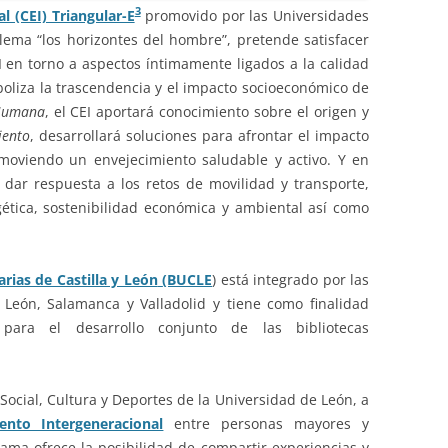
3
l (CEI) Triangular-E
promovido por las Universidades
 lema “los horizontes del hombre”, pretende satisfacer
I en torno a aspectos íntimamente ligados a la calidad
oliza la trascendencia y el impacto socioeconómico de
 Humana
, el CEI aportará conocimiento sobre el origen y
iento
, desarrollará soluciones para afrontar el impacto
moviendo un envejecimiento saludable y activo. Y en
 dar respuesta a los retos de movilidad y transporte,
gética, sostenibilidad económica y ambiental así como
arias de Castilla y León
(BUCLE
) está integrado por las
, León, Salamanca y Valladolid y tiene como finalidad
 para el desarrollo conjunto de las bibliotecas
Social, Cultura y Deportes de la Universidad de León, a
nto Intergeneracional
entre personas mayores y
rama ofrece la posibilidad de compartir experiencias y