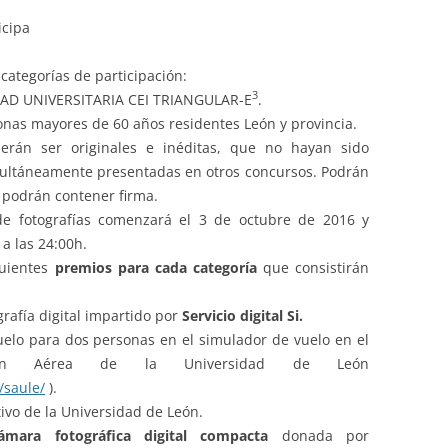
icipa
 categorías de participación:
3
AD UNIVERSITARIA CEI TRIANGULAR-E
.
s mayores de 60 años residentes León y provincia.
berán ser originales e inéditas, que no hayan sido
ultáneamente presentadas en otros concursos. Podrán
 podrán contener firma.
de fotografías comenzará el 3 de octubre de 2016 y
 a las 24:00h.
guientes
premios para cada categoría
que consistirán
grafía digital impartido por
Servicio digital Si
.
uelo para dos personas en el simulador de vuelo en el
ión Aérea de la Universidad de León
/saule/
).
ivo de la Universidad de León.
ámara fotográfica digital compacta
donada por