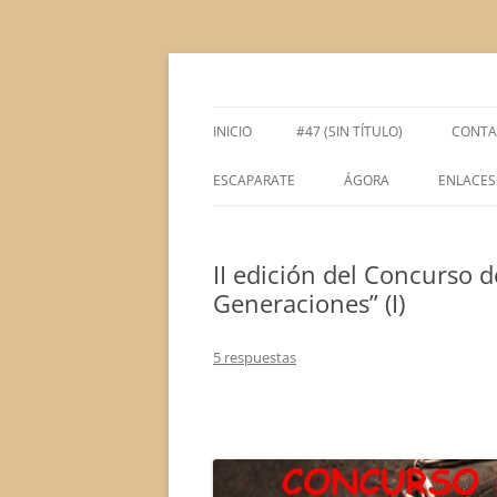
Saltar
al
contenido
Espacio de la Universidad de León dedicado 
tULEctura
INICIO
#47 (SIN TÍTULO)
CONTA
ESCAPARATE
ÁGORA
ENLACES
ÁGORA ACADÉMICA
II edición del Concurso 
ÁGORA LITERARIA
Generaciones” (I)
5 respuestas