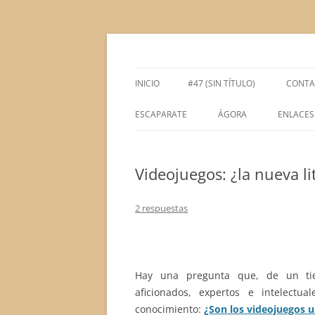
Saltar
al
contenido
Espacio de la Universidad de León dedicado 
tULEctura
INICIO
#47 (SIN TÍTULO)
CONTA
ESCAPARATE
ÁGORA
ENLACES
ÁGORA ACADÉMICA
Videojuegos: ¿la nueva li
ÁGORA LITERARIA
2 respuestas
Hay una pregunta que, de un tiem
aficionados, expertos e intelectu
conocimiento:
¿Son los videojuegos u