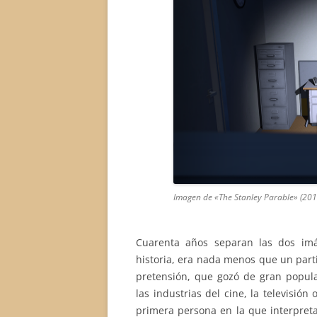
Imagen de «The Stanley Parable» (20
Cuarenta años separan las dos im
historia, era nada menos que un part
pretensión, que gozó de gran popu
las industrias del cine, la televisión 
primera persona en la que interpreta