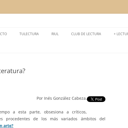
a la lectura
CTO
TULECTURA
RIUL
CLUB DE LECTURA
+ LECTU
CURSO 2024-2025
LEEMOS
CURSO 2025-2026
LECTUR
teratura?
CURSO 2023-2024
EXPERI
CURSO 2022-2023
CURSO 2021- 2022
Por Inés González Cabeza.
CURSO 2020- 2021
po a esta parte, obsesiona a críticos,
CURSO 2019-2020
ales procedentes de los más variados ámbitos del
n arte?
CURSO 2018-2019