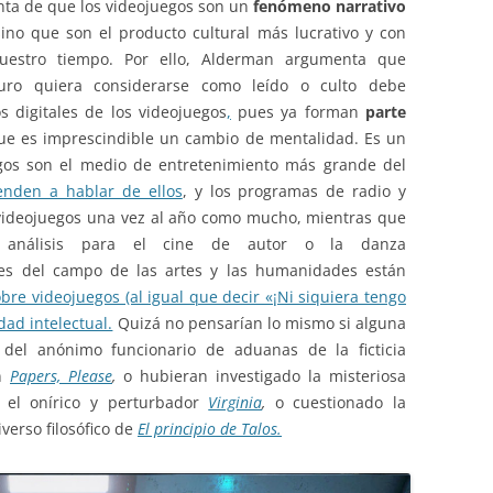
nta de que los videojuegos son un
fenómeno narrativo
ino que son el producto cultural más lucrativo y con
uestro tiempo. Por ello, Alderman argumenta que
turo quiera considerarse como leído o culto debe
 digitales de los videojuegos
,
pues ya forman
parte
ue es imprescindible un cambio de mentalidad. Es un
gos son el medio de entretenimiento más grande del
ienden a hablar de ellos
, y los programas de radio y
videojuegos una vez al año como mucho, mientras que
 análisis para el cine de autor o la danza
es del campo de las artes y las humanidades están
re videojuegos (al igual que decir «¡Ni siquiera tengo
idad intelectual.
Quizá no pensarían lo mismo si alguna
 del anónimo funcionario de aduanas de la ficticia
en
Papers, Please
,
o hubieran investigado la misteriosa
 el onírico y perturbador
Virginia
,
o cuestionado la
verso filosófico de
El principio de Talos.