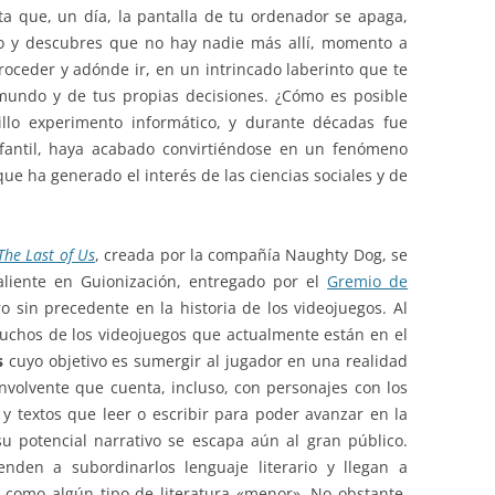
a que, un día, la pantalla de tu ordenador se apaga,
cio y descubres que no hay nadie más allí, momento a
roceder y adónde ir, en un intrincado laberinto que te
 mundo y de tus propias decisiones. ¿Cómo es posible
lo experimento informático, y durante décadas fue
fantil, haya acabado convirtiéndose en un fenómeno
ue ha generado el interés de las ciencias sociales y de
The Last of Us
, creada por la compañía Naughty Dog, se
aliente en Guionización, entregado por el
Gremio de
ro sin precedente en la historia de los videojuegos. Al
uchos de los videojuegos que actualmente están en el
s
cuyo objetivo es sumergir al jugador en una realidad
envolvente que cuenta, incluso, con personajes con los
 y textos que leer o escribir para poder avanzar en la
su potencial narrativo se escapa aún al gran público.
enden a subordinarlos lenguaje literario y llegan a
 o como algún tipo de literatura «menor». No obstante,