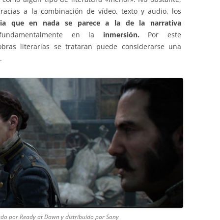
racias a la combinación de vídeo, texto y audio, los
cia que en nada se parece a la de la narrativa
fundamentalmente en la
inmersión.
Por este
obras literarias se trataran puede considerarse una
.
ado por Ready at Dawn y distribuido por Sony