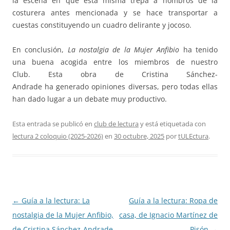
la escena en que esta misma trepa a hombros de la
costurera antes mencionada y se hace transportar a
cuestas constituyendo un cuadro delirante y jocoso.
En conclusión,
La nostalgia de la Mujer Anfibio
ha tenido
una buena acogida entre los miembros de nuestro
Club. Esta obra de Cristina Sánchez-
Andrade ha generado opiniones diversas, pero todas ellas
han dado lugar a un debate muy productivo.
Esta entrada se publicó en
club de lectura
y está etiquetada con
lectura 2 coloquio (2025-2026)
en
30 octubre, 2025
por
tULEctura
.
Navegación
←
Guía a la lectura: La
Guía a la lectura: Ropa de
de
nostalgia de la Mujer Anfibio,
casa, de Ignacio Martínez de
entradas
de Cristina Sánchez-Andrade
Pisón
→