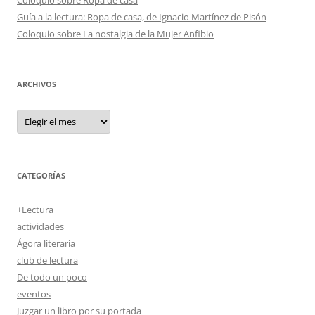
Coloquio sobre Ropa de casa
Guía a la lectura: Ropa de casa, de Ignacio Martínez de Pisón
Coloquio sobre La nostalgia de la Mujer Anfibio
ARCHIVOS
Archivos
CATEGORÍAS
+Lectura
actividades
Ágora literaria
club de lectura
De todo un poco
eventos
Juzgar un libro por su portada