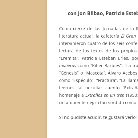
con Jon Bilbao, Patricia Est
Como cierre de las Jornadas de la R
literatura actual, la cafetería
El Gran 
intervinieron cuatro de los seis confe
lectura de los textos de los propios
“Eremita”. Patricia Esteban Erlés, p
muñecas
como “Killer Barbies”, “La tr
“Génesis” o “Mascota”. Álvaro Acebes
como “Espéculo”, “Fractura”, “La lla
leernos su peculiar cuento “Extra
homenaje a
Extraños en un tren
(1950)
un ambiente negro tan sórdido como 
Si no pudiste acudir, te gustará verlo;