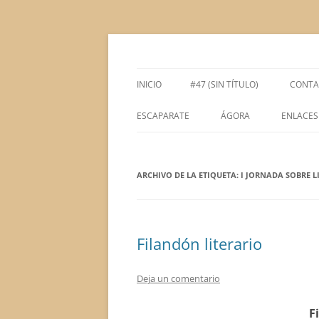
Saltar
al
contenido
Espacio de la Universidad de León dedicado 
tULEctura
INICIO
#47 (SIN TÍTULO)
CONTA
ESCAPARATE
ÁGORA
ENLACES
ÁGORA ACADÉMICA
ARCHIVO DE LA ETIQUETA:
ÁGORA LITERARIA
I JORNADA SOBRE L
Filandón literario
Deja un comentario
F