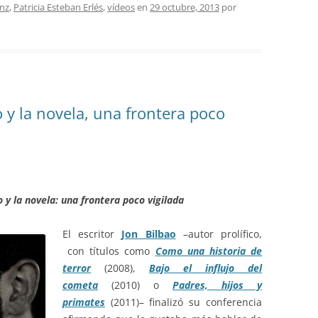
nz
,
Patricia Esteban Erlés
,
vídeos
en
29 octubre, 2013
por
to y la novela, una frontera poco
o y la novela: una frontera poco vigilada
El escritor
Jon Bilbao
–autor prolífico,
con títulos como
Como una historia de
terror
(2008),
Bajo el influjo del
cometa
(2010) o
Padres, hijos y
primates
(2011)– finalizó su conferencia