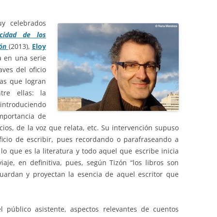
uy celebrados
ocidad de los
ión
(2013),
Eloy
a en una serie
ves del oficio
las que logran
tre ellas: la
ntroduciendo
mportancia de
cios, de la voz que relata, etc. Su intervención supuso
ficio de escribir, pues recordando o parafraseando a
 lo que es la literatura y todo aquel que escribe inicia
aje, en definitiva, pues, según Tizón “los libros son
uardan y proyectan la esencia de aquel escritor que
l público asistente, aspectos relevantes de cuentos