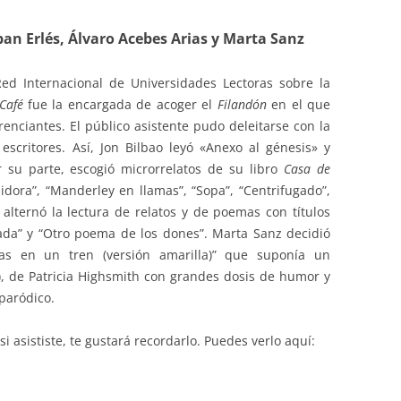
eban Erlés, Álvaro Acebes Arias y Marta Sanz
CURSO 2017-2018
CURSO 2016-2017
ed Internacional de Universidades Lectoras sobre la
Café
fue la encargada de acoger el
Filandón
en el que
CURSO 2015-2016
renciantes. El público asistente pudo deleitarse con la
 escritores. Así, Jon Bilbao leyó «Anexo al génesis» y
CURSO 2014-2015
or su parte, escogió microrrelatos de su libro
Casa de
CURSO 2013-2014
aidora”, “Manderley en llamas”, “Sopa”, “Centrifugado”,
 alternó la lectura de relatos y de poemas con títulos
mada” y “Otro poema de los dones”. Marta Sanz decidió
ñas en un tren (versión amarilla)” que suponía un
, de Patricia Highsmith
con grandes dosis de humor y
paródico.
 si asististe, te gustará recordarlo. Puedes verlo aquí: