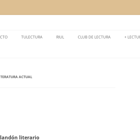
a la lectura
CTO
TULECTURA
RIUL
CLUB DE LECTURA
+ LECTU
CURSO 2024-2025
LEEMOS
CURSO 2025-2026
LECTUR
CURSO 2023-2024
EXPERI
ITERATURA ACTUAL
CURSO 2022-2023
CURSO 2021- 2022
CURSO 2020- 2021
CURSO 2019-2020
ilandón literario
CURSO 2018-2019