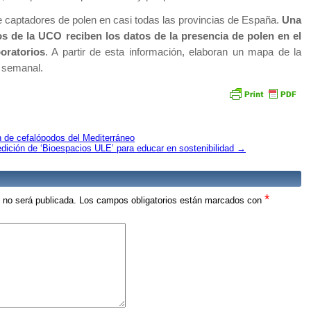
 captadores de polen en casi todas las provincias de España.
Una
os de la UCO reciben los datos de la presencia de polen en el
boratorios
. A partir de esta información, elaboran un mapa de la
n semanal.
n de cefalópodos del Mediterráneo
edición de ‘Bioespacios ULE’ para educar en sostenibilidad
→
*
o no será publicada.
Los campos obligatorios están marcados con