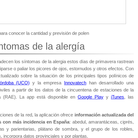
ara conocer la cantidad y previsión de polen
ntomas de la alergía
ecen los síntomas de la alergia estos días de primavera rastrean
iparse o paliar los picores de ojos, estornudos y otros efectos. Con
ctualizado sobre la situación de los principales tipos polínicos de
Córdoba (UCO)
y la empresa
Innovatech
han desarrollado una
óviles a partir de los datos de la cincuentena de estaciones de la
a (RAE). La app está disponible en
Google Play
y
iTunes
, las
aciones de la red, la aplicación ofrece
información actualizada del
os con más incidencia en España
: abedul, amarantáceas, ciprés,
igas y parientarias, plátano de sombra, y el grupo de los robles,
 incorpora datos provinciales y por plantas.