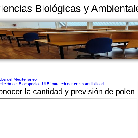
Ciencias Biológicas y Ambiental
dos del Mediterráneo
edición de ‘Bioespacios ULE’ para educar en sostenibilidad
→
nocer la cantidad y previsión de polen