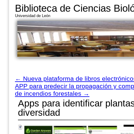
Biblioteca de Ciencias Biol
Universidad de León
←
Nueva plataforma de libros electrónic
APP para predecir la propagación y comp
de incendios forestales
→
Apps para identificar planta
diversidad