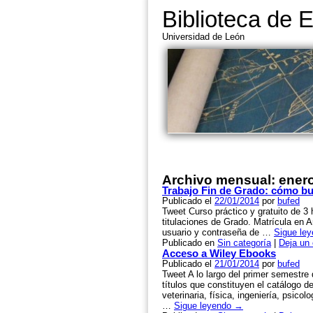
Biblioteca de 
Universidad de León
Archivo mensual:
ener
Trabajo Fin de Grado: cómo bu
Publicado el
22/01/2014
por
bufed
Tweet Curso práctico y gratuito de 3 
titulaciones de Grado. Matrícula en 
usuario y contraseña de …
Sigue le
Publicado en
Sin categoría
|
Deja un
Acceso a Wiley Ebooks
Publicado el
21/01/2014
por
bufed
Tweet A lo largo del primer semestre
títulos que constituyen el catálogo de
veterinaria, física, ingeniería, psic
…
Sigue leyendo
→