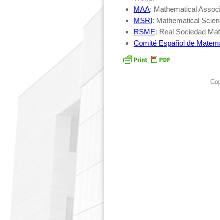
MAA
: Mathematical Associ
MSRI
: Mathematical Scien
RSME
: Real Sociedad Ma
Comité Español de Matemá
Cop