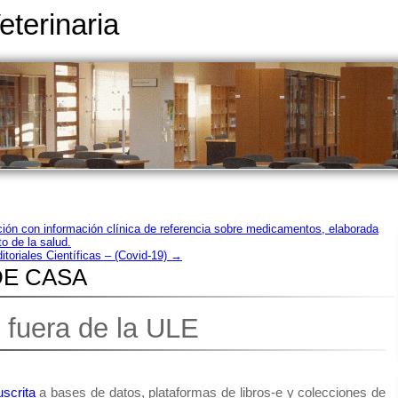
eterinaria
ón con información clínica de referencia sobre medicamentos, elaborada
o de la salud.
itoriales Científicas – (Covid-19)
→
DE CASA
fuera de la ULE
uscrita
a bases de datos, plataformas de libros-e y colecciones de