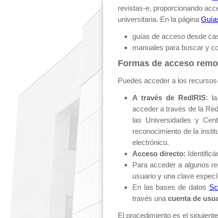
revistas-e, proporcionando acc
universitaria. En la página
Guías
guías de acceso desde ca
manuales para buscar y co
Formas de acceso remo
Puedes acceder a los recursos-
A través de RedIRIS
: l
acceder a través de la Red
las Universidades y Centr
reconocimiento de la instit
electrónico.
Acceso directo:
Identificá
Para acceder a algunos r
usuario y una clave específi
En las bases de datos
Sc
través una
cuenta de usu
El procedimiento es el siguiente