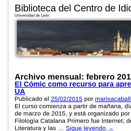
Biblioteca del Centro de Id
Universidad de León
Archivo mensual:
febrero 20
El Cómic como recurso para apre
UA
Publicado el
25/02/2015
por
marisacaball
El curso comienza a partir de mañana, día
de marzo de 2015, y está organizado por
Filología Catalana Primero fue Internet; d
Literatura y las …
Sigue leyendo
→