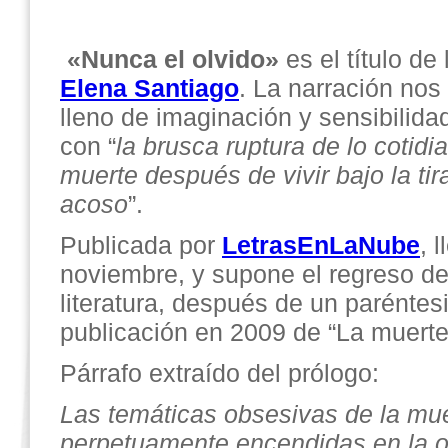
«Nunca el olvido»
es el título de
Elena Santiago
. La narración no
lleno de imaginación y sensibilid
con “
la brusca ruptura de lo cotidi
muerte después de vivir bajo la tir
acoso
”.
Publicada por
LetrasEnLaNube
, 
noviembre, y supone el regreso d
literatura, después de un paréntes
publicación en 2009 de “La muerte
Párrafo extraído del prólogo:
Las temáticas obsesivas de la mue
perpetuamente encendidas en la ob