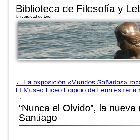
Biblioteca de Filosofía y Le
Universidad de León
←
La exposición «Mundos Soñados» reca
El Museo Liceo Egipcio de León estrena 
→
“Nunca el Olvido”, la nueva
Santiago