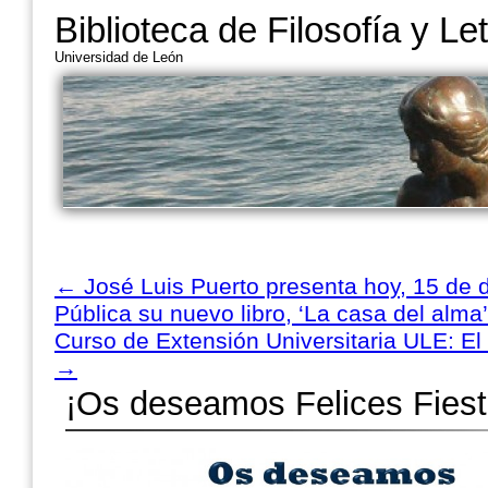
Biblioteca de Filosofía y Le
Universidad de León
←
José Luis Puerto presenta hoy, 15 de d
Pública su nuevo libro, ‘La casa del alma’
Curso de Extensión Universitaria ULE: El 
→
¡Os deseamos Felices Fiest