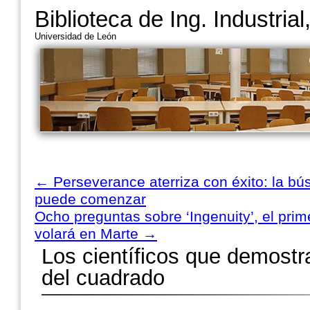
Biblioteca de Ing. Industria
Universidad de León
←
Perseverance aterriza con éxito: la b
puede comenzar
Ocho preguntas sobre ‘Ingenuity’, el pri
volará en Marte
→
Los científicos que demostr
del cuadrado