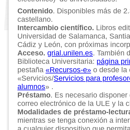
Contenido
. Disponibles más de 2.
castellano.
Intercambio científico.
Libros edi
Universidad de Salamanca, Santia
Cádiz y León, con próximas incor
Acceso.
grial.unilen.es
. También 
Biblioteca Universitaria:
página pri
pestaña
«Recursos-e»
o desde la
«Servicios/
Servicios para profeso
alumnos
» .
Préstamo
. Es necesario disponer
correo electrónico de la ULE y la 
Modalidades de préstamo-lectur
mientras se tenga conexión a inte
a cualquier dispositivo que permita