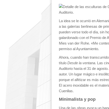
La idea se le ocurrió en Alema
a las galerías berlinesas de pr
pueden verse todo el día, sin ho
galardonado con el Premio de Ar
Mies van der Rohe. «Me contesta
permiso al Ayuntamiento.
Ahora, cuando han transcurrido 
título
Desde la ventana.
Las cin
Auditorio hasta el 31 de agosto.
autor. Un lugar mágico e insóli
porque el alféizar es más estre
El acero inoxidable es el materi
Cuenllas.
Minimalista y pop
Una de las obras evoca un banc