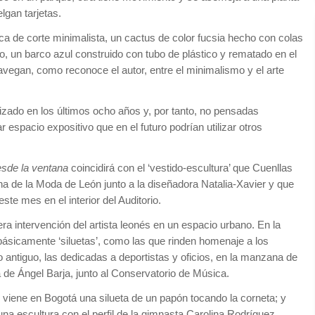
lgan tarjetas.
ca de corte minimalista, un cactus de color fucsia hecho con colas
mo, un barco azul construido con tubo de plástico y rematado en el
avegan, como reconoce el autor, entre el minimalismo y el arte
alizado en los últimos ocho años y, por tanto, no pensadas
espacio expositivo que en el futuro podrían utilizar otros
sde la ventana
coincidirá con el ‘vestido-escultura’ que Cuenllas
a de la Moda de León junto a la diseñadora Natalia-Xavier y que
ste mes en el interior del Auditorio.
ra intervención del artista leonés en un espacio urbano. En la
básicamente ‘siluetas’, como las que rinden homenaje a los
antiguo, las dedicadas a deportistas y oficios, en la manzana de
eta de Ángel Barja, junto al Conservatorio de Música.
 viene en Bogotá una silueta de un papón tocando la corneta; y
a escultura con el perfil de la gimnasta Carolina Rodríguez.