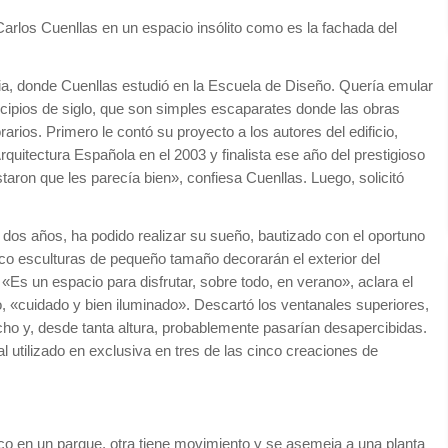
nia, donde Cuenllas estudió en la Escuela de Diseño. Quería emular
incipios de siglo, que son simples escaparates donde las obras
rarios. Primero le contó su proyecto a los autores del edificio,
quitectura Española en el 2003 y finalista ese año del prestigioso
ron que les parecía bien», confiesa Cuenllas. Luego, solicitó
dos años, ha podido realizar su sueño, bautizado con el oportuno
co esculturas de pequeño tamaño decorarán el exterior del
 «Es un espacio para disfrutar, sobre todo, en verano», aclara el
to, «cuidado y bien iluminado». Descartó los ventanales superiores,
cho y, desde tanta altura, probablemente pasarían desapercibidas.
al utilizado en exclusiva en tres de las cinco creaciones de
o en un parque, otra tiene movimiento y se asemeja a una planta