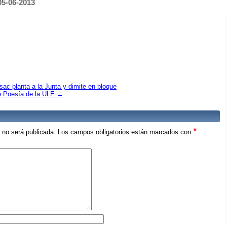
05-06-2013
ac planta a la Junta y dimite en bloque
de Poesía de la ULE
→
*
o no será publicada.
Los campos obligatorios están marcados con