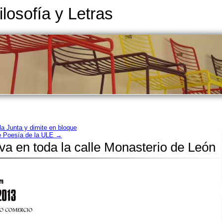
ilosofía y Letras
a Junta y dimite en bloque
de Poesía de la ULE
→
iva en toda la calle Monasterio de León