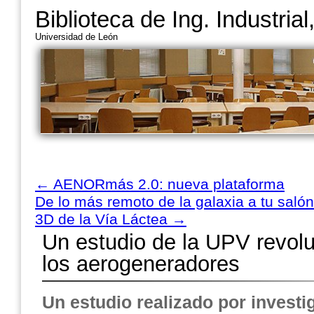
Biblioteca de Ing. Industria
Universidad de León
←
AENORmás 2.0: nueva plataforma
De lo más remoto de la galaxia a tu salón
3D de la Vía Láctea
→
Un estudio de la UPV revolu
los aerogeneradores
Un estudio realizado por invest