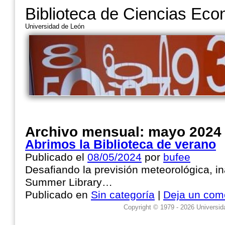
Biblioteca de Ciencias Ec
Universidad de León
Archivo mensual:
mayo 2024
Abrimos la Biblioteca de verano
Publicado el
08/05/2024
por
bufee
Desafiando la previsión meteorológica, 
Summer Library…
Publicado en
Sin categoría
|
Deja un com
Copyright © 1979 - 2026 Universid