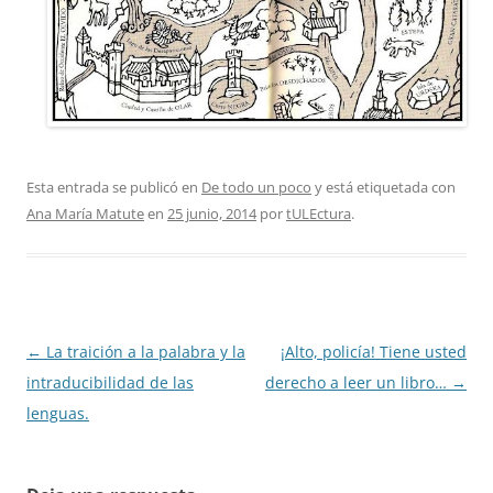
Esta entrada se publicó en
De todo un poco
y está etiquetada con
Ana María Matute
en
25 junio, 2014
por
tULEctura
.
Navegación
←
La traición a la palabra y la
¡Alto, policía! Tiene usted
de
intraducibilidad de las
derecho a leer un libro…
→
entradas
lenguas.