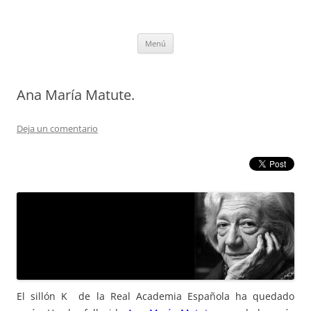
Saltar
al
tULEctura
contenido
Espacio de la Universidad de León dedicado a la lectura
Menú
Ana María Matute.
Deja un comentario
El sillón K de la Real Academia Española ha quedado