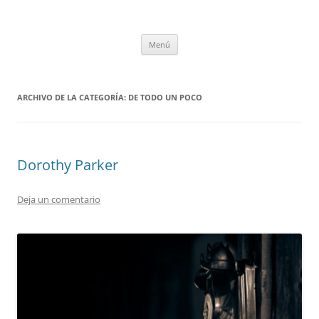
Saltar
al
tULEctura
contenido
Espacio de la Universidad de León dedicado a la lectura
Menú
ARCHIVO DE LA CATEGORÍA:
DE TODO UN POCO
Dorothy Parker
Deja un comentario