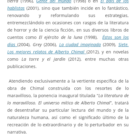
tierra
(1996),
Gente del mundo
(1998) o en
El país de los
hablistas
(2001), sino que también incide en lo fantástico,
renovando y reformulando sus estrategias,
entremezclándolo en ocasiones con rasgos de la literatura
de horror y de la ciencia ficción, en sus diversos libros de
cuentos como
El ejército de la luna
(1998),
Éstos son los
días
(2004),
Grey
(2006),
La ciudad imaginada
(2009),
Siete.
Los mejores relatos de Alberto Chimal
(2012), y en novelas
como
La torre y el jardín
(2012), entre muchas otras
publicaciones.
Atendiendo exclusivamente a la vertiente específica de la
obra de Chimal construida con los resortes de lo
maravilloso, la ponencia inaugural titulada “
La literatura de
lo maravilloso. El universo mítico de Alberto Chimal
”, tratará
de desentrañar su particular lectura del mundo y de la
naturaleza humana, así como el significado último de la
recreación de lo extraordinario y de lo perturbador en su
narrativa.