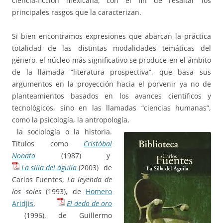
ciencia-ficción mexicana, con el fin de resaltar los
principales rasgos que la caracterizan.
Si bien encontramos expresiones que abarcan la práctica
totalidad de las distintas modalidades temáticas del
género, el núcleo más significativo se produce en el ámbito
de la llamada “literatura prospectiva”, que basa sus
argumentos en la proyección hacia el porvenir ya no de
planteamientos basados en los avances científicos y
tecnológicos, sino en las llamadas “ciencias humanas”,
como la psicología, la antropología,
la sociología o la historia.
Títulos como
Cristóbal
Nonato
(1987) y
La silla del águila
(2003) de
Carlos Fuentes,
La leyenda de
los soles
(1993), de
Homero
Aridjis
,
El dedo de oro
(1996), de Guillermo