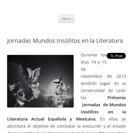
Saltar
al
tULEctura
contenido
Espacio de la Universidad de León dedicado a la lectura
Menú
Jornadas Mundos Insólitos en la Literatura
Durante los
días 14 y 15
de
noviembre de 2013
tendrán lugar en la
Universidad de León
las
P
rimeras
Jornadas
de Mundos
Insólitos en la
Literatura Actual Española y Mexicana.
En ellas se
abordará el objetivo de constatar la evolución y el estado