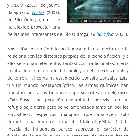
y
[REC]2
(2009), de Jaume
Balagueró;
No-Do
(2009),
de Elio Quiroga; etc.–, se
ha elegido proyectar una
de las más interesantes de Elio Quiroga:
La hora fría
(2006).
Nos sitúa en un ámbito postapocalíptico, aspecto que la
relaciona con las distopías propias de la ciencia ficción, y a
ello se suman elementos fantásticos tradicionales, cierta
inspiración en el mundo del cómic y en el cine de zombis y
de terror. Tal como ha establecido Gonzalo González Laiz:
“En un mundo postapocalíptico, las armas químicas han
transformado a los hombres supervivientes en peligrosos
«Extraños». Una pequeña comunidad sobrevive en un
refugio bajo tierra pero se ve amenazada también por los
«Invisibles», espectros malignos que aparecen solo
durante una hora nocturna de frialdad gélida. […] la
mezcla de influencias parece subrayar el carácter de