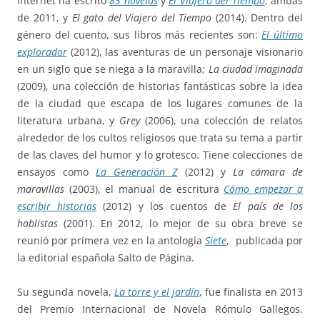
internet ha escrito
83 novelas
y
El Viajero del Tiempo
, ambas
de 2011, y
El gato del Viajero del Tiempo
(2014). Dentro del
género del cuento, sus libros más recientes son:
El último
explorador
(2012), las aventuras de un personaje visionario
en un siglo que se niega a la maravilla;
La ciudad imaginada
(2009), una colección de historias fantásticas sobre la idea
de la ciudad que escapa de los lugares comunes de la
literatura urbana, y
Grey
(2006), una colección de relatos
alrededor de los cultos religiosos que trata su tema a partir
de las claves del humor y lo grotesco. Tiene colecciones de
ensayos como
La Generación Z
(2012) y
La cámara de
maravillas
(2003), el manual de escritura
Cómo empezar a
escribir historias
(2012) y los cuentos de
El país de los
hablistas
(2001). En 2012, lo mejor de su obra breve se
reunió por primera vez en la antología
Siete
, publicada por
la editorial española Salto de Página.
Su segunda novela,
La torre y el jardín
, fue finalista en 2013
del Premio Internacional de Novela Rómulo Gallegos.