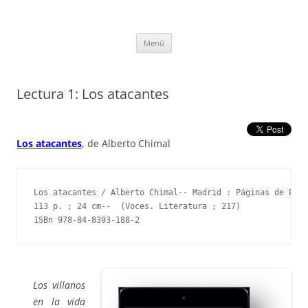
Saltar
al
tULEctura
contenido
Espacio de la Universidad de León dedicado a la lectura
Menú
Lectura 1: Los atacantes
Los
atac
antes
, de Alberto Chimal
Los atacantes / Alberto Chimal-- Madrid : Páginas de Espu
113 p. ; 24 cm--  (Voces. Literatura ; 217)

1SBn 978-84-8393-188-2
Los villanos
en la vida