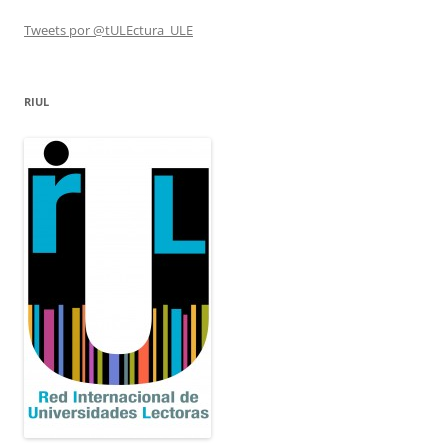
Tweets por @tULEctura_ULE
RIUL