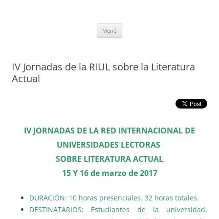
Saltar
al
tULEctura
contenido
Espacio de la Universidad de León dedicado a la lectura
Menú
IV Jornadas de la RIUL sobre la Literatura
Actual
IV JORNADAS DE LA RED INTERNACIONAL DE
UNIVERSIDADES LECTORAS
SOBRE LITERATURA ACTUAL
15 Y 16 de marzo de 2017
DURACIÓN: 10 horas presenciales. 32 horas totales.
DESTINATARIOS: Estudiantes de la universidad,