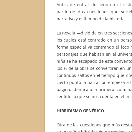
Antes de entrar de lleno en el rest
partir de dos cuestiones que verte
narrativo y el tiempo de la historia.
La novela
—
dividida en tres seccione
los cuales está centrado en un perso
forma espacial va centrando el foco 
personajes que habitan en el univer
niña se ha escapado de este convent
los ⅔ de la obra se convertirán en un
continuos saltos en el tiempo que nos
cierto punto la narración empieza a 
página, idéntica a la primera, culmin
sentido lo que se nos cuenta en el inici
HIBRIDISMO GENÉRICO
Otra de las cuestiones que más destac
su increíble hibridación de motivos y