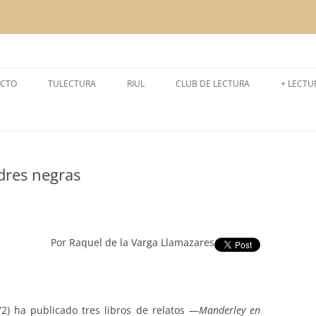
a la lectura
CTO
TULECTURA
RIUL
CLUB DE LECTURA
+ LECTU
CURSO 2024-2025
LEEMOS
CURSO 2025-2026
LECTUR
adres negras
CURSO 2023-2024
EXPERI
CURSO 2022-2023
CURSO 2021- 2022
Por Raquel de la Varga Llamazares
CURSO 2020- 2021
CURSO 2019-2020
2) ha publicado tres libros de relatos —
Manderley en
CURSO 2018-2019