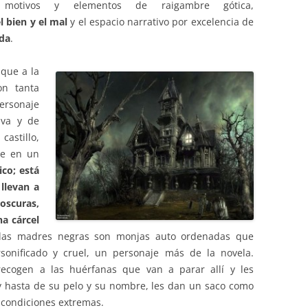
motivos y elementos de raigambre gótica,
l bien y el mal
y el espacio narrativo por excelencia de
da
.
 que a la
n tanta
ersonaje
iva y de
castillo,
te en un
ico; está
llevan a
oscuras,
na cárcel
 las madres negras son monjas auto ordenadas que
sonificado y cruel, un personaje más de la novela.
recogen a las huérfanas que van a parar allí y les
y hasta de su pelo y su nombre, les dan un saco como
n condiciones extremas.