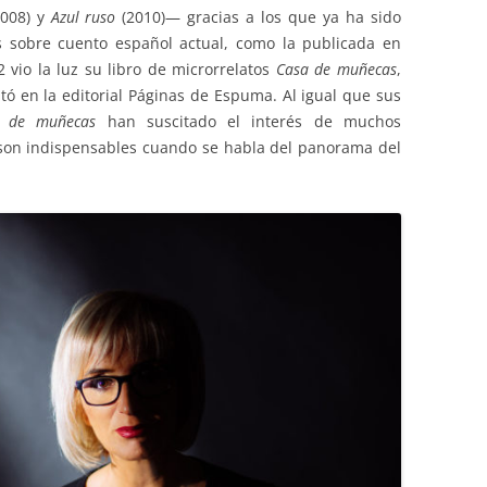
008) y
Azul ruso
(2010)— gracias a los que ya ha sido
s sobre cuento español actual, como la publicada en
CURSO 2017-2018
 vio la luz su libro de microrrelatos
Casa de muñecas
,
CURSO 2016-2017
itó en la editorial Páginas de Espuma. Al igual que sus
a de muñecas
han suscitado el interés de muchos
CURSO 2015-2016
 son indispensables cuando se habla del panorama del
CURSO 2014-2015
CURSO 2013-2014