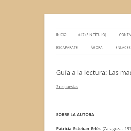
Saltar
al
contenido
Espacio de la Universidad de León dedicado 
tULEctura
INICIO
#47 (SIN TÍTULO)
CONTA
ESCAPARATE
ÁGORA
ENLACES
ÁGORA ACADÉMICA
Guía a la lectura: Las m
ÁGORA LITERARIA
3 respuestas
SOBRE LA AUTORA
Patricia Esteban Erlés
(Zaragoza, 197