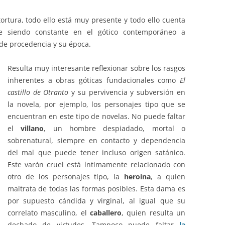
 tortura, todo ello está muy presente y todo ello cuenta
ue siendo constante en el gótico contemporáneo a
 de procedencia y su época.
Resulta muy interesante reflexionar sobre los rasgos
inherentes a obras góticas fundacionales como
El
castillo de Otranto
y su pervivencia y subversión en
la novela, por ejemplo, los personajes tipo que se
encuentran en este tipo de novelas. No puede faltar
el
villano
, un hombre despiadado, mortal o
sobrenatural, siempre en contacto y dependencia
del mal que puede tener incluso origen satánico.
Este varón cruel está íntimamente relacionado con
otro de los personajes tipo, la
heroína
, a quien
maltrata de todas las formas posibles. Esta dama es
por supuesto cándida y virginal, al igual que su
correlato masculino, el
caballero
, quien resulta un
dechado de virtudes. Tampoco puede faltar
la