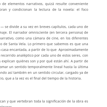
o de elementos narrativos, quizá resulte conveniente
bran y condicionan la lectura de la novela: el foco
s
—
se divide a su vez en breves capítulos, cada uno de
naje. El narrador omnisciente (en tercera persona) de
narrativo, como una cámara de cine, en los diferentes
so de Santa Vela. Lo primero que sabemos es que una
o-casa encantada, a partir de lo que Aproximadamente
 recorrido analéptico por cada uno de estos seres, con
 explican quiénes son y por qué están ahí. A partir de
tomar un sentido temporalmente lineal hasta la última
ando así también en un sentido circular, cargado ya de
o, que a la vez es el final del tiempo de la historia.
an y que vertebran toda la significación de la obra es
 géneros.