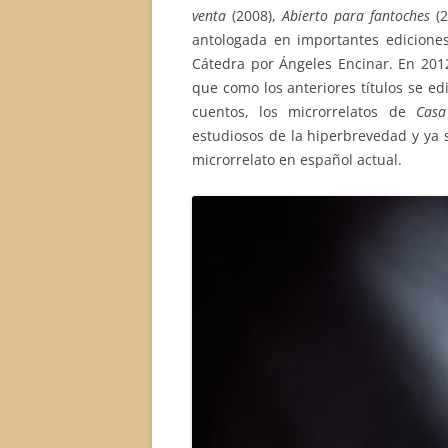
venta
(2008),
Abierto para fantoches
(2
antologada en importantes edicione
Cátedra por Ángeles Encinar. En 2012
que como los anteriores títulos se ed
cuentos, los microrrelatos de
Cas
estudiosos de la hiperbrevedad y ya
microrrelato en español actual.