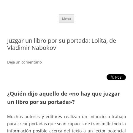
Saltar
al
tULEctura
contenido
Espacio de la Universidad de León dedicado a la lectura
Menú
Juzgar un libro por su portada: Lolita, de
Vladimir Nabokov
Deja un comentario
¿Quién dijo aquello de «no hay que juzgar
un libro por su portada»?
Muchos autores y editores realizan un minucioso trabajo
para crear portadas que sean capaces de transmitir toda la
información posible acerca del texto a un lector potencial