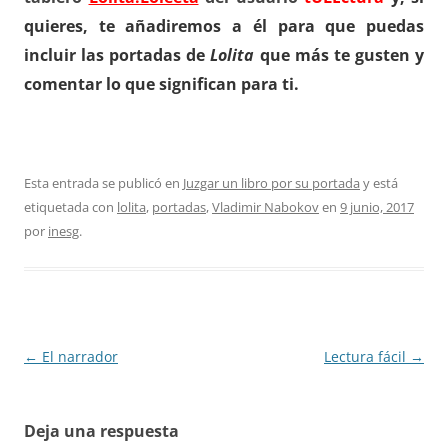
quieres, te añadiremos a él
para que puedas
incluir las portadas de
Lolita
que más te gusten y
comentar lo que significan para ti.
Esta entrada se publicó en
Juzgar un libro por su portada
y está
etiquetada con
lolita
,
portadas
,
Vladimir Nabokov
en
9 junio, 2017
por
inesg
.
Navegación
←
El narrador
Lectura fácil
→
de
entradas
Deja una respuesta