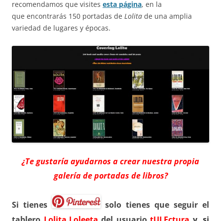
recomendamos que visites
esta página
, en la
que encontrarás 150 portadas de
Lolita
de una amplia
variedad de lugares y épocas.
¿Te gustaría ayudarnos a crear nuestra propia
galería de portadas de libros?
Si tienes
solo tienes que seguir el
tablero
Lolita.Loleeta
del usuario
tULEctura
y, si