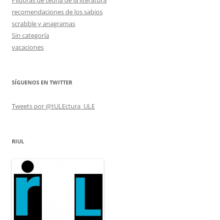
recomendaciones de los sabios
scrabble y anagramas
Sin categoría
vacaciones
SÍGUENOS EN TWITTER
Tweets por @tULEctura_ULE
RIUL