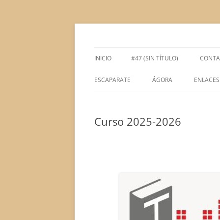
Saltar
al
contenido
Espacio de la Universidad de León dedicado 
tULEctura
INICIO
#47 (SIN TÍTULO)
CONTA
ESCAPARATE
ÁGORA
ENLACES
ÁGORA ACADÉMICA
Curso 2025-2026
ÁGORA LITERARIA