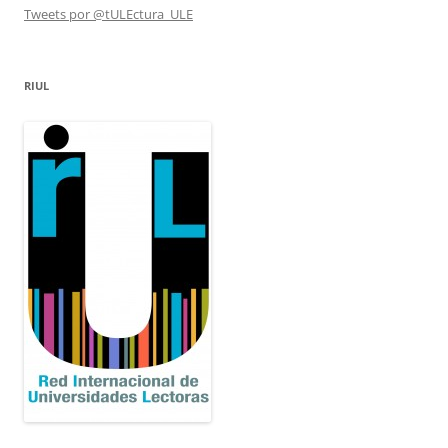
Tweets por @tULEctura_ULE
RIUL