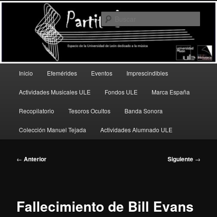
Ir
Espacio de la Universidad de León dedicado a la música
al
Busc
contenido
principal
PartitULE
Menú
Inicio
Efemérides
Eventos
Imprescindibles
principal
Actividades Musicales ULE
Fondos ULE
Marca España
Recopilatorio
Tesoros Ocultos
Banda Sonora
Colección Manuel Tejada
Actividades Alumnado ULE
Navegación
←
Anterior
Siguiente
→
de
entradas
Fallecimiento de Bill Evans