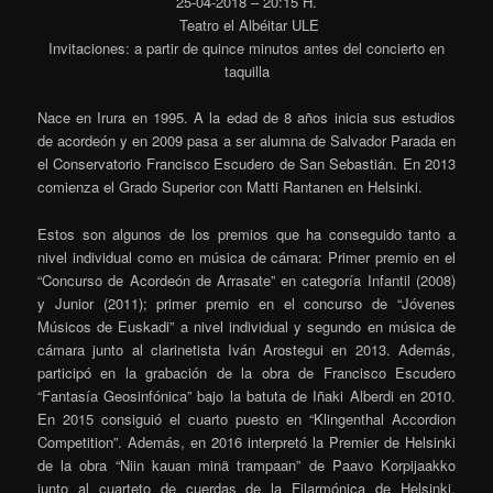
25-04-2018 – 20:15 H.
Teatro el Albéitar ULE
Invitaciones: a partir de quince minutos antes del concierto en
taquilla
Nace en Irura en 1995. A la edad de 8 años inicia sus estudios
de acordeón y en 2009 pasa a ser alumna de Salvador Parada en
el Conservatorio Francisco Escudero de San Sebastián. En 2013
comienza el Grado Superior con Matti Rantanen en Helsinki.
Estos son algunos de los premios que ha conseguido tanto a
nivel individual como en música de cámara: Primer premio en el
“Concurso de Acordeón de Arrasate” en categoría Infantil (2008)
y Junior (2011); primer premio en el concurso de “Jóvenes
Músicos de Euskadi” a nivel individual y segundo en música de
cámara junto al clarinetista Iván Arostegui en 2013. Además,
participó en la grabación de la obra de Francisco Escudero
“Fantasía Geosinfónica” bajo la batuta de Iñaki Alberdi en 2010.
En 2015 consiguió el cuarto puesto en “Klingenthal Accordion
Competition”. Además, en 2016 interpretó la Premier de Helsinki
de la obra “Niin kauan minä trampaan” de Paavo Korpijaakko
junto al cuarteto de cuerdas de la Filarmónica de Helsinki.