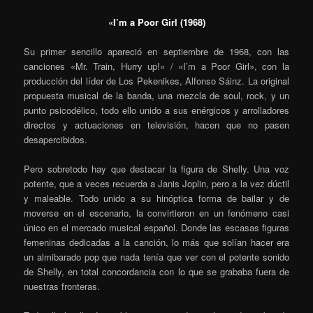
«I’m a Poor Girl (1968)
Su primer sencillo apareció en septiembre de 1968, con las
canciones «Mr. Train, Hurry up!» / «I’m a Poor Girl», con la
producción del líder de Los Pekenikes, Alfonso Sáinz. La original
propuesta musical de la banda, una mezcla de soul, rock, y un
punto psicodélico, todo ello unido a sus enérgicos y arrolladores
directos y actuaciones en televisión, hacen que no pasen
desapercibidos.
Pero sobretodo hay que destacar la figura de Shelly. Una voz
potente, que a veces recuerda a Janis Joplin, pero a la vez dúctil
y maleable. Todo unido a su hinóptica forma de bailar y de
moverse en el escenario, la convirtieron en un fenómeno casi
único en el mercado musical español. Donde las escasas figuras
femeninas dedicadas a la canción, lo más que solían hacer era
un almibarado pop que nada tenía que ver con el potente sonido
de Shelly, en total concordancia con lo que se grababa fuera de
nuestras fronteras.