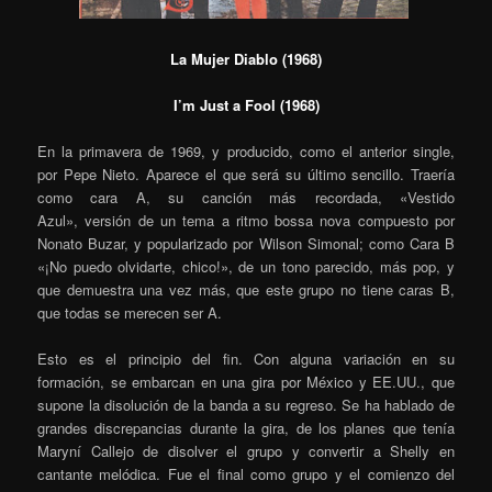
La Mujer Diablo (1968)
I’m Just a Fool (1968)
En la primavera de 1969, y producido, como el anterior single,
por Pepe Nieto. Aparece el que será su último sencillo. Traería
como cara A, su canción m
á
s recordada,
«Vestido
Azul»,
versi
ó
n de un tema a ritmo bossa nova compuesto por
Nonato Buzar, y popularizado por Wilson Simonal; como Cara B
«
¡No puedo olvidarte, chico!», de un tono parecido, más pop, y
que demuestra una vez más, que este grupo no tiene caras B,
que todas se merecen ser A.
Esto es el principio del fin. Con alguna variación en su
formación, se embarcan en una gira por México y EE.UU., que
supone la disolución de la banda a su regreso. Se ha hablado de
grandes discrepancias durante la gira, de los planes que tenía
Maryní Callejo de disolver el grupo y convertir a Shelly en
cantante melódica. Fue el final como grupo y el comienzo del