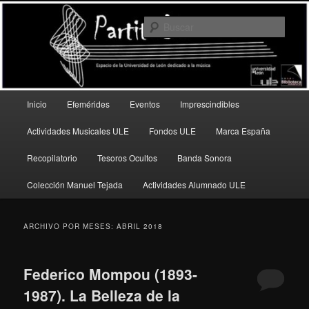
Ir
Ir
Espacio de la Universidad de León dedicado a la música
al
al
Busc
contenido
contenido
principal
secundario
PartitULE
Menú
Inicio
Efemérides
Eventos
Imprescindibles
principal
Actividades Musicales ULE
Fondos ULE
Marca España
Recopilatorio
Tesoros Ocultos
Banda Sonora
Colección Manuel Tejada
Actividades Alumnado ULE
ARCHIVO POR MESES:
ABRIL 2018
Federico Mompou (1893-
1987). La Belleza de la