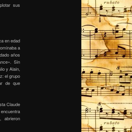
lotar sus
ica en edad
 dominaba a
ndado años
nce». Sin
io y Alain,
z: el grupo
ar de que
ista Claude
 encuentra
 abrieron