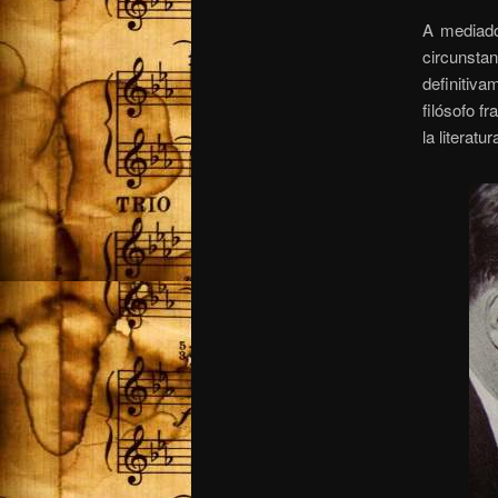
A mediado
circunstan
definitiva
filósofo f
la literatur