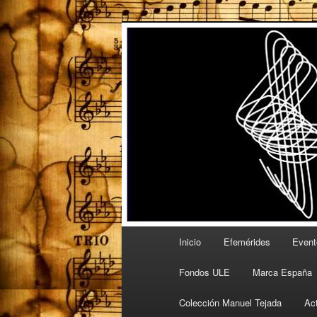
Ir
Espacio de la Universidad de L
al
contenido
PartitULE
principal
Menú
Inicio
Efemérides
Event
principal
Fondos ULE
Marca España
Colección Manuel Tejada
Ac