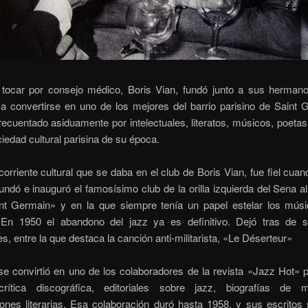
 tocar por consejo médico, Boris Vian, fundó junto a sus hermano
a convertirse en uno de los mejores del barrio parisino de Saint 
ecuentado asiduamente por intelectuales, literatos, músicos, poeta
ciedad cultural parisina de su época.
orriente cultural que se daba en el club de Boris Vian, fue fiel cuan
undó e inauguró el famosísimo club de la orilla izquierda del Sena a
nt Germain» y en la que siempre tenía un papel estelar los mús
 En 1950 el abandono del jazz ya es definitivo. Dejó tras de 
s, entre la que destaca la canción anti-militarista, «Le Déserteur»
e convirtió en uno de los colaboradores de la revista «Jazz Hot» 
crítica discográfica, editoriales sobre jazz, biografías de
ones literarias. Esa colaboración duró hasta 1958, y sus escritos