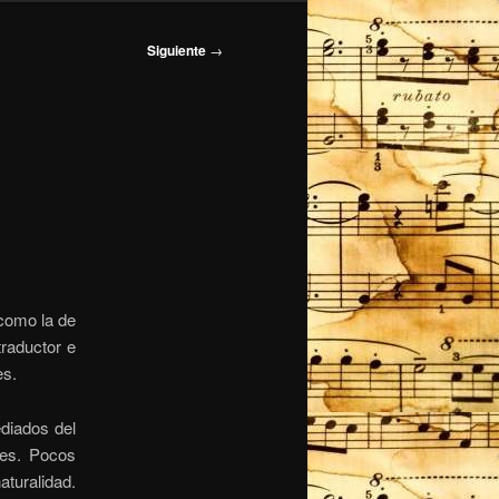
Siguiente
→
 como la de
traductor e
es.
diados del
tes. Pocos
turalidad.