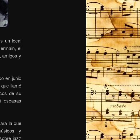
s un local
Germain, el
s, amigos y
do en junio
l que llamó
icos de su
sí escasas
para la que
 músicos y
 sobre jazz