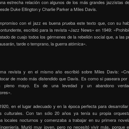
na estrecha relación con algunos de los más grandes jazzistas de
esde Duke Ellington y Charlie Parker a Miles Davis.
promiso con el jazz es buena prueba este texto que, con su habit
contundente, escribió para la revista «Jazz News» en 1949: «Prohibi
tado de cuajo todos los gérmenes de la rebelión social que, a las 
usarán, tarde o temprano, la guerra atómica».
ma revista y en el mismo año escribió sobre Miles Davis: «C
 tocar de modo más distendido que Davis. Es como si paseara por
en pleno mayo. Es de una levedad y un abandono verda
ores».
1920, en el lugar adecuado y en la época perfecta para desarrollar
es culturales. Con tan sólo 20 años ya tenía su propia orquest
ba locales nocturnos y comenzaba a trabajar en su primera novel
 ingeniería. Murió muy joven, pero no necesitó vivir más, porque 