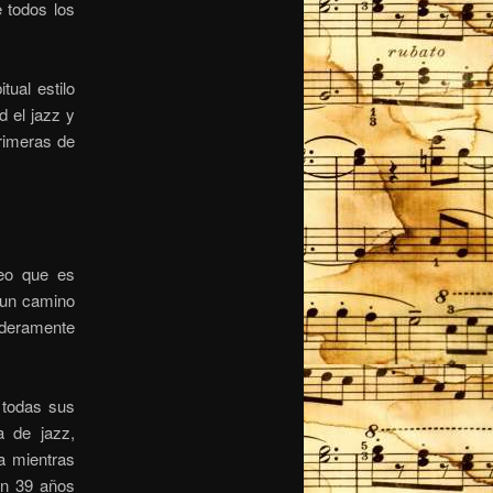
 todos los
ual estilo
d el jazz y
primeras de
reo que es
 un camino
deramente
 todas sus
a de jazz,
a mientras
en 39 años