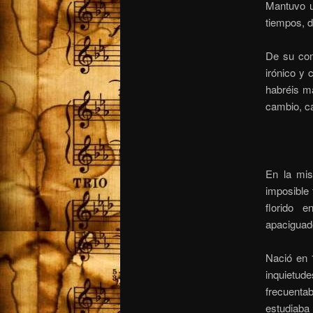
Mantuvo u
tiempos, d
De su com
irónico y 
habréis ma
cambio, ca
En la mis
imposible
florido 
apaciguad
Nació en 
inquietud
frecuenta
estudiaba