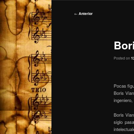
Navegación
←
Anterior
de
entradas
Bori
Posted on
1
Pocas figu
Boris Vian
ingeniero,
Boris Via
siglo pas
intelectu