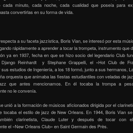
ó cada minuto, cada noche, cada cualidad que poseía para exp
hasta convertirlas en su forma de vida.
respecta a su faceta jazzística, Boris Vian, se interesó por esta mús
egando rápidamente a aprender a tocar la trompeta, instrumento que
ción ya en 1937, fecha en que se hizo socio del legendario Club fu
r Django Reinhardt y Stephane Grappelli, el «Hot Club de Fra
sus estudios de Ingeniería, a los 18 formó, junto a sus hermanos, Lal
a orquesta que animaba las fiestas estudiantiles con veladas de jaz
azz que antes mencionamos. En él tocaba la trompa a pes
te no le convenía.
e unió a la formación de músicos aficionados dirigida por el clarinet
e tocaba el estilo de jazz de New Orleans. En 1944, Boris Vian se
ambién clarinetista, Claude Luter y después de tocar con el,
nte el «New Orleans Club» en Saint Germain des Près.