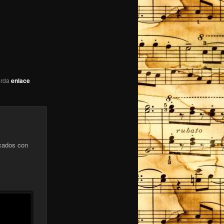
arda
enlace
cados con