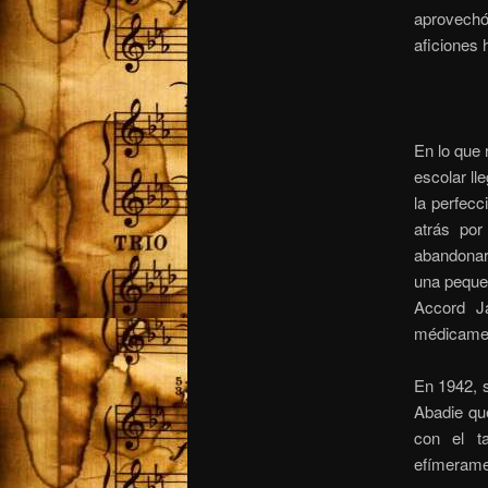
aprovech
aficiones 
En lo que 
escolar ll
la perfec
atrás po
abandonar 
una pequeñ
Accord J
médicamen
En 1942, s
Abadie qu
con el t
efímerame