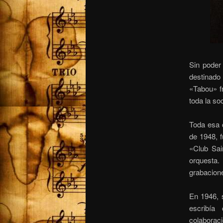
Sin poder
destinado 
«Tabou» fr
toda la so
Toda esa c
de 1948, f
«Club Sai
orquesta.
grabacione
En 1946, s
escribía 
colaboraci