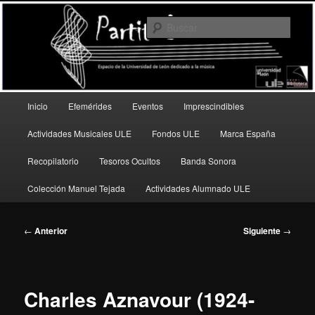
Ir
Espacio de la Universidad de León dedicado a la música
al
Busc
contenido
principal
PartitULE
Menú
Inicio
Efemérides
Eventos
Imprescindibles
principal
Actividades Musicales ULE
Fondos ULE
Marca España
Recopilatorio
Tesoros Ocultos
Banda Sonora
Colección Manuel Tejada
Actividades Alumnado ULE
Navegación
←
Anterior
Siguiente
→
de
entradas
Charles Aznavour (1924-