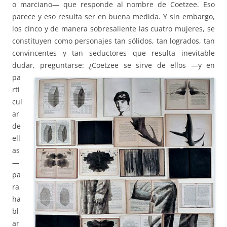
o marciano— que responde al nombre de Coetzee. Eso
parece y eso resulta ser en buena medida. Y sin embargo,
los cinco y de manera sobresaliente las cuatro mujeres, se
constituyen como personajes tan sólidos, tan logrados, tan
convincentes y tan seductores que resulta inevitable
dudar,
preguntarse: ¿Coetzee se sirve de ellos —y en
pa
rti
cul
ar
de
ell
as
—
pa
ra
ha
bl
ar