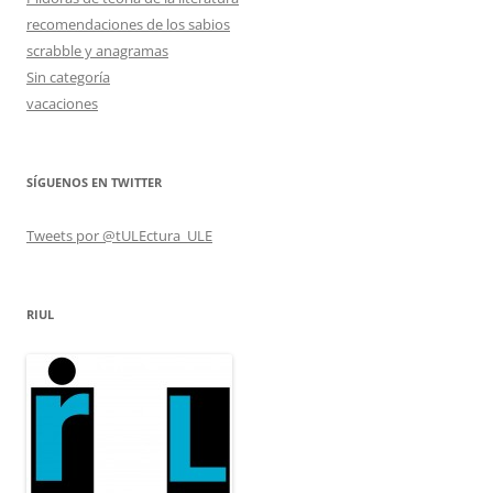
recomendaciones de los sabios
scrabble y anagramas
Sin categoría
vacaciones
SÍGUENOS EN TWITTER
Tweets por @tULEctura_ULE
RIUL