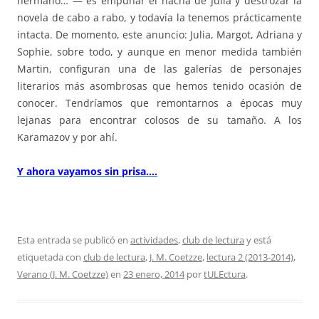
hermano… — es empuñar el hacha de Julia y destrozar la
novela de cabo a rabo, y todavía la tenemos prácticamente
intacta. De momento, este anuncio: Julia, Margot, Adriana y
Sophie, sobre todo, y aunque en menor medida también
Martin, configuran una de las galerías de personajes
literarios más asombrosas que hemos tenido ocasión de
conocer. Tendríamos que remontarnos a épocas muy
lejanas para encontrar colosos de su tamaño. A los
Karamazov y por ahí.
Y ahora vayamos sin prisa….
Esta entrada se publicó en
actividades
,
club de lectura
y está
etiquetada con
club de lectura
,
J. M. Coetzze
,
lectura 2 (2013-2014)
,
Verano (J. M. Coetzze)
en
23 enero, 2014
por
tULEctura
.