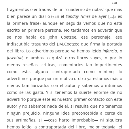
con
fragmentos o entradas de un “cuaderno de notas” que más
bien parece un diario («En el
Sunday Times
de ayer […]» es
la primera frase) aunque en seguida vemos que no está
escrito en primera persona. No tardamos en advertir que
se nos habla de John Coetzee, ese personaje, ese
indiscutible trasunto del J.M.Coetzee que firma la portada
del libro. Lo advertimos porque ya hemos leído
Infanci
a
, o
Juventud
, o ambos, o quizá otros libros suyos, o por lo
menos reseñas, críticas, comentarios tan impertinentes
como este, alguna contraportada como mínimo; lo
advertimos porque por un motivo u otro ya estamos más o
menos familiarizados con el autor y sabemos o intuimos
cómo se las gasta. Y si tenemos la suerte enorme de no
advertirlo porque este es nuestro primer contacto con este
autor y no sabemos nada de él, si resulta que no tenemos
ningún prejuicio, ninguna idea preconcebida a cerca de
sus artimañas, si —cosa harto improbable— ni siquiera
hemos leído la contraportada del libro, mejor todavía: el