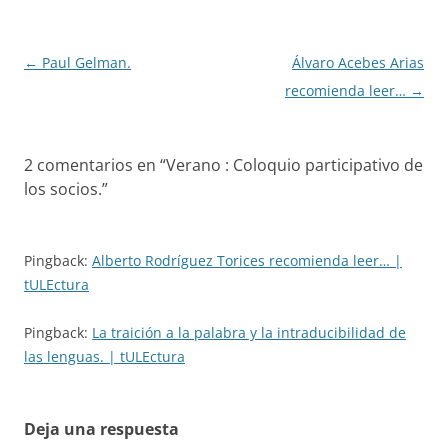
Navegación
←
Paul Gelman.
Álvaro Acebes Arias
de
recomienda leer…
→
entradas
2 comentarios en “
Verano : Coloquio participativo de
los socios.
”
Pingback:
Alberto Rodríguez Torices recomienda leer… |
tULEctura
Pingback:
La traición a la palabra y la intraducibilidad de
las lenguas. | tULEctura
Deja una respuesta