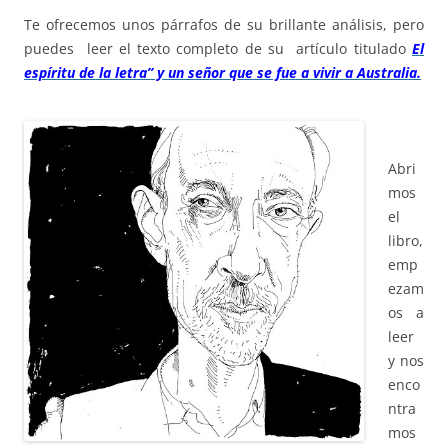
Te ofrecemos unos párrafos de su brillante análisis, pero
puedes leer el texto completo de su
artículo titulado
El
espíritu de la letra” y un señor que se fue a vivir a Australia
.
Abri
mos
el
libro,
emp
ezam
os a
leer
y nos
enco
ntra
mos