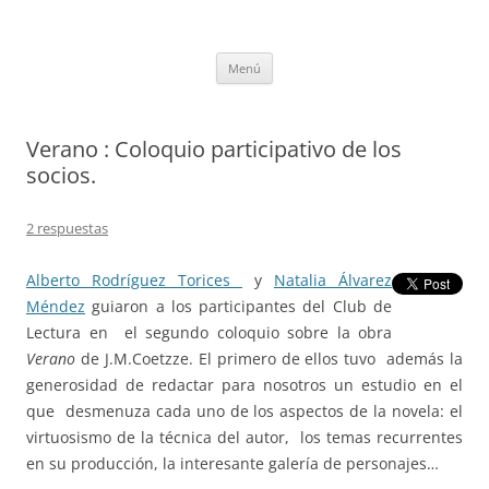
Saltar
al
tULEctura
contenido
Espacio de la Universidad de León dedicado a la lectura
Menú
Verano : Coloquio participativo de los
socios.
2 respuestas
Alberto Rodríguez Torices
y
Natalia Álvarez
Méndez
guiaron a los participantes del Club de
Lectura en el segundo coloquio sobre la obra
Verano
de J.M.Coetzze. El primero de ellos tuvo además la
generosidad de redactar para nosotros un estudio en el
que desmenuza cada uno de los aspectos de la novela: el
virtuosismo de la técnica del autor, los temas recurrentes
en su producción, la interesante galería de personajes…