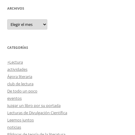
ARCHIVOS
Archivos
CATEGORÍAS
+Lectura
actividades
Ágora literaria
club de lectura
De todo un poco
eventos
Juzgar un libro por su portada
Lecturas de Divulgación Científica
Leemos juntos
noticias
Píldoras de teoría de la literatura