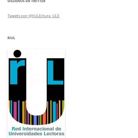
SÍGUENOS EN TWITTER
Tweets por @tULEctura_ULE
RIUL