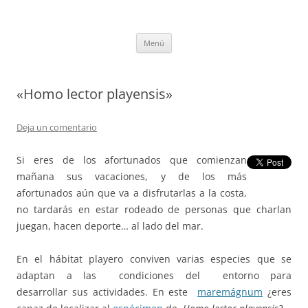
Saltar
al
tULEctura
contenido
Espacio de la Universidad de León dedicado a la lectura
Menú
«Homo lector playensis»
Deja un comentario
Si eres de los afortunados que comienzan
mañana sus vacaciones, y de los más
afortunados aún que va a disfrutarlas a la costa,
no tardarás en estar rodeado de personas que charlan
juegan, hacen deporte… al lado del mar.
En el hábitat playero conviven varias especies que se
adaptan a las condiciones del entorno para
desarrollar sus actividades. En este
maremágnum
¿eres