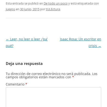
Esta entrada se publicó en
De todo un poco
y está etiquetada con
juegos
en
30 junio, 2015
por
tULEctura
.
Navegación
←
Leer, no leer o leer ¿’pa’
Isaac Rosa: Un escritor en
de
qué?
crisis
→
entradas
Deja una respuesta
Tu dirección de correo electrónico no será publicada.
Los
campos obligatorios están marcados con
*
Comentario
*