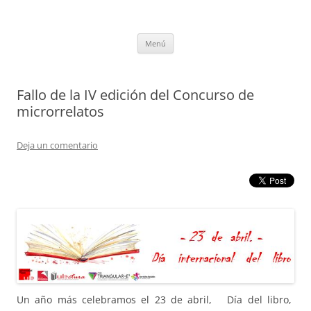
Saltar
al
tULEctura
contenido
Espacio de la Universidad de León dedicado a la lectura
Menú
Fallo de la IV edición del Concurso de
microrrelatos
Deja un comentario
Un año más celebramos el 23 de abril, Día del libro,