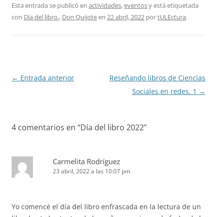
Esta entrada se publicó en
actividades
,
eventos
y está etiquetada
con
Día del libro.
,
Don Quijote
en
22 abril, 2022
por
tULEctura
.
Navegación
←
Entrada anterior
Reseñando libros de Ciencias
de
Sociales en redes. 1
→
entradas
4 comentarios en “
Día del libro 2022
”
Carmelita Rodríguez
23 abril, 2022 a las 10:07 pm
Yo comencé el día del libro enfrascada en la lectura de un