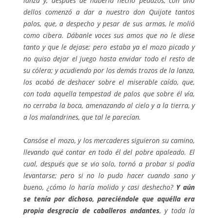
lanza y, después de haberla hecho pedazos, con uno
dellos comenzó a dar a nuestro don Quijote tantos
palos, que, a despecho y pesar de sus armas, le molió
como cibera. Dábanle voces sus amos que no le diese
tanto y que le dejase; pero estaba ya el mozo picado y
no quiso dejar el juego hasta envidar todo el resto de
su cólera; y acudiendo por los demás trozos de la lanza,
los acabó de deshacer sobre el miserable caído, que,
con toda aquella tempestad de palos que sobre él vía,
no cerraba la boca, amenazando al cielo y a la tierra, y
a los malandrines, que tal le parecían.
Cansóse el mozo, y los mercaderes siguieron su camino,
llevando qué contar en todo él del pobre apaleado. El
cual, después que se vio solo, tornó a probar si podía
levantarse; pero si no lo pudo hacer cuando sano y
bueno, ¿cómo lo haría molido y casi deshecho?
Y aún
se tenía por dichoso, pareciéndole que aquélla era
propia desgracia de caballeros andantes
, y toda la