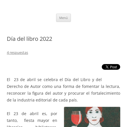
Saltar
al
tULEctura
contenido
Espacio de la Universidad de León dedicado a la lectura
Menú
Día del libro 2022
4 respuestas
El 23 de abril se celebra el Día del Libro y del
Derecho de Autor como una forma de fomentar la lectura,
reconocer la figura del autor y procurar el fortalecimiento
de la industria editorial de cada país.
El 23 de abril es, por
tanto, fiesta mayor en