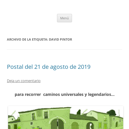
Saltar
al
tULEctura
contenido
Espacio de la Universidad de León dedicado a la lectura
Menú
ARCHIVO DE LA ETIQUETA:
DAVID PINTOR
Postal del 21 de agosto de 2019
Deja un comentario
para recorrer caminos universales y legendarios…