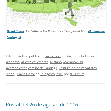
David Pintor
. Castrillo de los Polvazares (León) en el libro
«Camino de
Santiago»
Esta entrada se publicó en
vacaciones
y está etiquetada con
#leonesp
,
#PostalesLectoras
,
#verano
,
#verano2019
,
#veranolector
,
camino de Santiago
,
Castrillo de los Polvazares
(León)
,
David Pintor
en
21 agosto, 2019
por
tULEctura
.
Postal del 26 de agosto de 2016