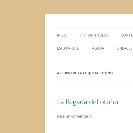
Saltar
al
contenido
Espacio de la Universidad de León dedicado 
tULEctura
INICIO
#47 (SIN TÍTULO)
CONTA
ESCAPARATE
ÁGORA
ENLACES
ÁGORA ACADÉMICA
ARCHIVO DE LA ETIQUETA:
ÁGORA LITERARIA
OTOÑO
La llegada del otoño
Deja un comentario