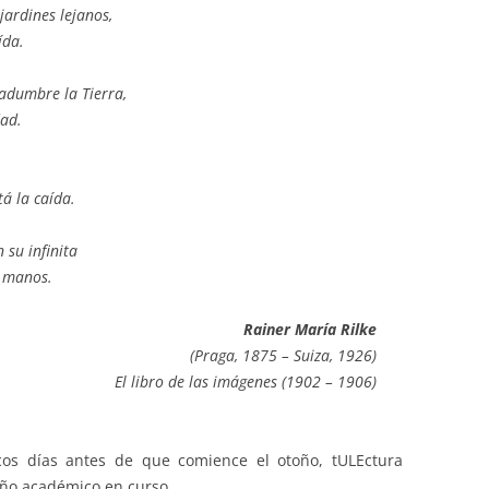
jardines lejanos,
ída.
adumbre la Tierra,
dad.
á la caída.
 su infinita
s manos.
Rainer María Rilke
(Praga, 1875 – Suiza, 1926)
El libro de las imágenes
(1902 – 1906)
s días antes de que comience el otoño, tULEctura
año académico en curso.