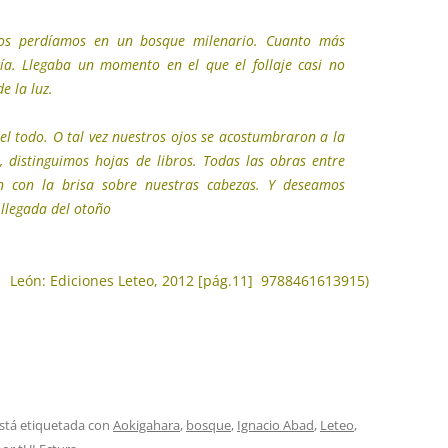
os perdíamos en un bosque milenario. Cuanto más
a. Llegaba un momento en el que el follaje casi no
e la luz.
el todo. O tal vez nuestros ojos se acostumbraron a la
 distinguimos hojas de libros. Todas las obras entre
n con la brisa sobre nuestras cabezas. Y deseamos
 llegada del otoño
.
León: Ediciones Leteo, 2012 [pág.11] 9788461613915)
stá etiquetada con
Aokigahara
,
bosque
,
Ignacio Abad
,
Leteo
,