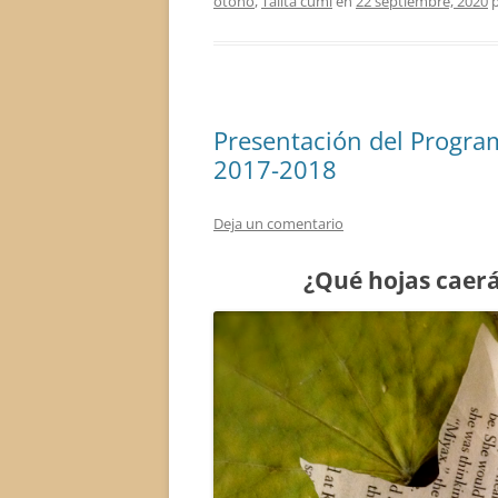
otoño
,
Talita cumi
en
22 septiembre, 2020
p
Presentación del Program
2017-2018
Deja un comentario
¿Qué hojas caer