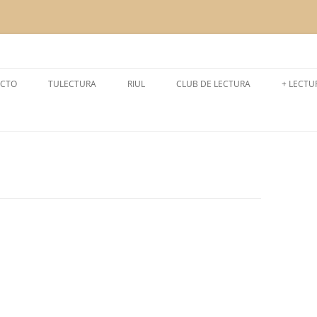
a la lectura
CTO
TULECTURA
RIUL
CLUB DE LECTURA
+ LECTU
CURSO 2024-2025
LEEMOS
CURSO 2025-2026
LECTUR
CURSO 2023-2024
EXPERI
CURSO 2022-2023
CURSO 2021- 2022
CURSO 2020- 2021
CURSO 2019-2020
CURSO 2018-2019