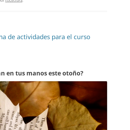
or
tULEctura
.
a de actividades para el curso
án en tus manos este otoño?