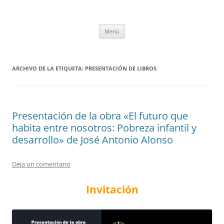
Saltar
al
tULEctura
contenido
Espacio de la Universidad de León dedicado a la lectura
Menú
ARCHIVO DE LA ETIQUETA:
PRESENTACIÓN DE LIBROS
Presentación de la obra «El futuro que
habita entre nosotros: Pobreza infantil y
desarrollo» de José Antonio Alonso
Deja un comentario
Invitación