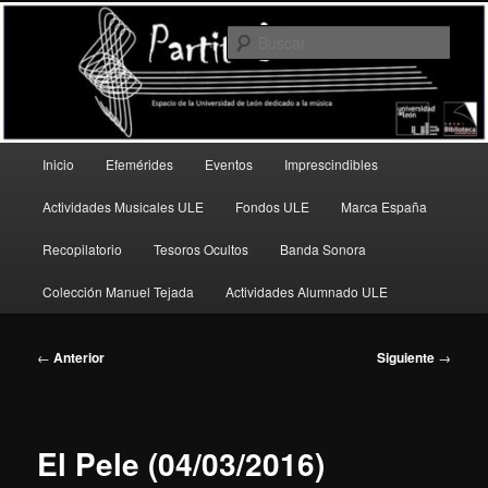
Ir
Espacio de la Universidad de León dedicado a la música
al
Busc
contenido
principal
PartitULE
Menú
Inicio
Efemérides
Eventos
Imprescindibles
principal
Actividades Musicales ULE
Fondos ULE
Marca España
Recopilatorio
Tesoros Ocultos
Banda Sonora
Colección Manuel Tejada
Actividades Alumnado ULE
Navegación
←
Anterior
Siguiente
→
de
entradas
El Pele (04/03/2016)