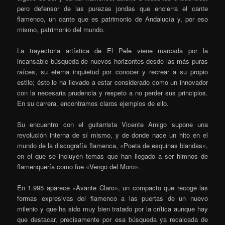
pero defensor de las purezas jondas que encierra el cante
flamenco, un cante que es patrimonio de Andalucía y, por eso
mismo, patrimonio del mundo.
La trayectoria artística de El Pele viene marcada por la
incansable búsqueda de nuevos horizontes desde las más puras
raíces, su eterna inquietud por conocer y recrear a su propio
estilo; ésto le ha llevado a estar considerado como un innovador
con la necesaria prudencia y respeto a no perder sus principios.
En su carrera, encontramos claros ejemplos de ello.
Su encuentro con el guitarrista Vicente Amigo supone una
revolución interna de sí mismo, y de donde nace un hito en el
mundo de la discografía flamenca, «Poeta de esquinas blandas»,
en el que se incluyen temas que han llegado a ser himnos de
flamenquería como fue «Vengo del Moro».
En 1.995 aparece «Avante Claro», un compacto que recoge las
formas expresivas del flamenco a las puertas de un nuevo
milenio y que ha sido muy bien tratado por la crítica aunque hay
que destacar, precisamente por esa búsqueda ya recalcada de