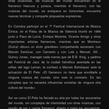
otras ocasiones, las músicas del mundo encuentran en el
flamenco frescura y pureza, mientras el flamenco, con las
músicas del mundo, se enriquece en horizontes, encuentra
nuevas técnicas y comparte propuestas expresivas.
En Coimbra participó en el 7º Festival Internacional de Música
Étnica; en el Palau de la Música de Valencia triunfó en 1994
junto a Paco de Lucía, Enrique Morente, Vicente Amigo y otros
importantes artistas flamencos, mientras que en Montreux
(Suiza) obtuvo un éxito grandioso compartiendo escenario con
Manolo Sanlúcar, con Camarón y con Lole y Manuel. Allí ,
Quincy Jones, manager nada menos que de B.B. King, y padrino
del Festival de Jazz de la ciudad helvética asentada en las
orillas del lago Leman, le confesó a Manolo Bohórquez ante la
actuación de El Pele: «El flamenco no tiene que envidiarle a
ninguna música del mundo, sino todo lo contrario. Es tan
completa que no necesita influencias extrañas de ninguna otra
cultura del mundo».
Así es como El Pele ha llevado su arte por todos los escenarios
del mundo, sin complejos de inferioridad con otras músicas, con
orgullo de ser y cantar flamenco, abierto a todos los encuentros,