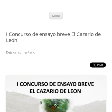
Saltar
al
tULEctura
contenido
Espacio de la Universidad de León dedicado a la lectura
Menú
I Concurso de ensayo breve El Cazario de
León
Deja un comentario