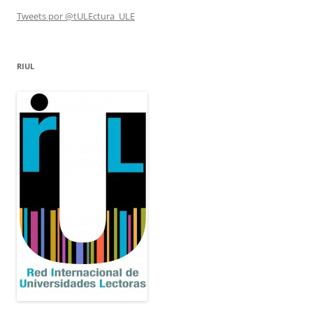
Tweets por @tULEctura_ULE
RIUL