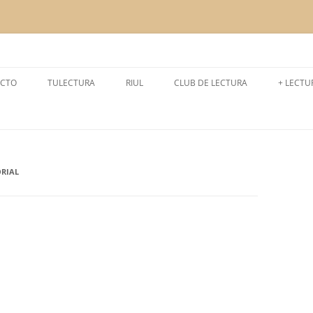
a la lectura
CTO
TULECTURA
RIUL
CLUB DE LECTURA
+ LECTU
CURSO 2024-2025
LEEMOS
CURSO 2025-2026
LECTUR
CURSO 2023-2024
EXPERI
ORIAL
CURSO 2022-2023
CURSO 2021- 2022
CURSO 2020- 2021
CURSO 2019-2020
CURSO 2018-2019