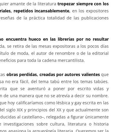
uier amante de la literatura
tropezar siempre con los
riales, repetidos incansablemente
,
en los expositores
 reseñas de la práctica totalidad de las publicaciones
no encuentra hueco en las librerías por no resultar
a, se retira de las mesas expositoras a los pocos días
 título de moda, el autor de renombre o de la editorial
neficios para toda la cadena mercantilista.
rtas
obras perdidas, creadas por autores valientes
que
sa no era fácil, del tema tabú entre los temas tabúes.
térita que se aventuró a poner por escrito vidas y
 de una manera que no se atrevía a decir su nombre.
 que hoy calificaríamos como lésbica y gay escrita en las
l siglo XIX y principios del XX y que actualmente son
ducidas al castellano–, relegadas a figurar únicamente
investigaciones sobre cultura, literatura o historia
os apasiona la arqueología literaria. Queremos ser la