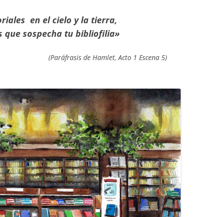
iales en el cielo y la tierra,
CURSO 2017-2018
s que sospecha tu bibliofilia»
CURSO 2016-2017
(Paráfrasis de Hamlet, Acto 1 Escena 5)
CURSO 2015-2016
CURSO 2014-2015
CURSO 2013-2014