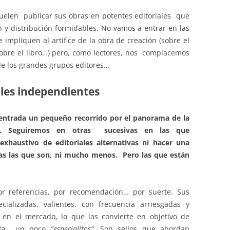
uelen publicar sus obras en potentes editoriales que
y distribución formidables. No vamos a entrar en las
 impliquen al artífice de la obra de creación (sobre el
 sobre el libro…) pero, como lectores, nos complacemos
e los grandes grupos editores…
ales independientes
ntrada un pequeño recorrido por el panorama de la
ña. Seguiremos en otras sucesivas en las que
exhaustivo de editoriales alternativas ni hacer una
das las que son, ni mucho menos. Pero las que están
or referencias, por recomendación… por suerte. Sus
cializadas, valientes, con frecuencia arriesgadas y
 en el mercado, lo que las convierte en objetivo de
 hasta un poco
“especialitos”
. Son sellos que abordan