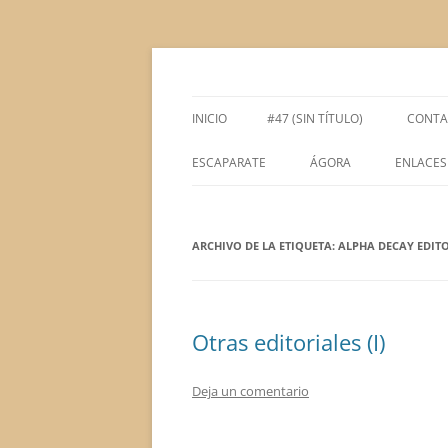
Saltar
al
contenido
Espacio de la Universidad de León dedicado 
tULEctura
INICIO
#47 (SIN TÍTULO)
CONTA
ESCAPARATE
ÁGORA
ENLACES
ÁGORA ACADÉMICA
ARCHIVO DE LA ETIQUETA:
ÁGORA LITERARIA
ALPHA DECAY EDIT
Otras editoriales (I)
Deja un comentario