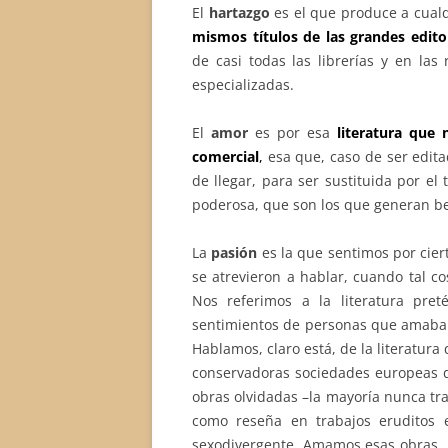
El
hartazgo
es el que produce a cualq
mismos títulos de las grandes edito
de casi todas las librerías y en las
especializadas.
El
amor
es por esa
literatura que 
comercial
,
esa que, caso de ser editad
de llegar, para ser sustituida por el
poderosa, que son los que generan be
La
pasión
es la que sentimos por cie
se atrevieron a hablar, cuando tal co
Nos referimos a la literatura pre
sentimientos de personas que amaban
Hablamos, claro está, de la literatura
conservadoras sociedades europeas de
obras olvidadas –la mayoría nunca tra
como reseña en trabajos eruditos e 
sexodivergente. Amamos esas obras, n