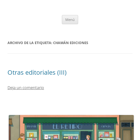
Saltar
al
tULEctura
contenido
Espacio de la Universidad de León dedicado a la lectura
Menú
ARCHIVO DE LA ETIQUETA:
CHAMÁN EDICIONES
Otras editoriales (III)
Deja un comentario