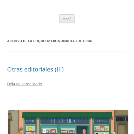
Saltar
al
tULEctura
contenido
Espacio de la Universidad de León dedicado a la lectura
Menú
ARCHIVO DE LA ETIQUETA:
CRONONAUTA EDITORIAL
Otras editoriales (III)
Deja un comentario