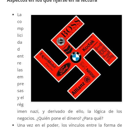
La
co
mp
lici
da
d
ent
re
las
em
pre
sas
y el
rég
imen nazi, y derivado de ello, la lógica de los
negocios. ¿Quién pone el dinero? ¿Para qué?
Una vez en el poder, los vínculos entre la forma de