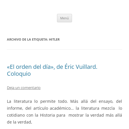
Saltar
al
tULEctura
contenido
Espacio de la Universidad de León dedicado a la lectura
Menú
ARCHIVO DE LA ETIQUETA:
HITLER
«El orden del día», de Éric Vuillard.
Coloquio
Deja un comentario
La literatura lo permite todo. Más allá del ensayo, del
informe, del artículo académico… la literatura mezcla lo
cotidiano con la Historia para mostrar la verdad más allá
de la verdad,