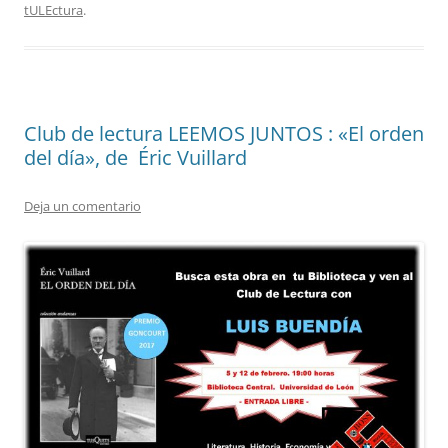
tULEctura
.
Club de lectura LEEMOS JUNTOS : «El orden
del día», de Éric Vuillard
Deja un comentario