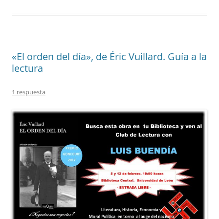
«El orden del día», de Éric Vuillard. Guía a la
lectura
1 respuesta