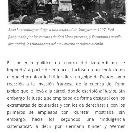
Rosa Luxemburg se dirige a una multitud de Stuttgart en 1907. Está
flanqueada por los retratos de Karl Marx (derecha) y Ferdinand Lassalle
(izquierda), los fundadores del movimiento socialista alemán.
El consenso político en contra del izquierdismo se
impondrá a partir de entonces, incluso en un contexto en
el que el propio Adolf Hitler diera un golpe de Estado como
reacción a la invasión francesa de la cuenca del Ruhr
(golpe que le llevó a la cárcel, donde escribió
Mi lucha
). Sin
embargo, la justicia se empleaba de forma desigual con los
extremistas de izquierdas y con los de derechas: si con los
primeros se empleaba con “dureza”, mostraba, sin
embargo, hacia los segundos una “indulgencia
sistemática”, a decir por Hermann Kinder y Werner