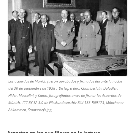
Los acuerdos de Múnich fueron aprobados y firmados durante la noche
del 30 de septiembre de 1938 . De izq. a der.: Chamberlain, Daladier,
Hitler, Mussolini, y Ciano, fotografiados antes de firmar los Acuerdos de
Múnich. (CC BY-SA 3.0 de File:Bundesarchiv Bild 183-R69173, Münchener
Abkommen, Staatschefs.jpg)
Aspectos en los que fijarse en la lectura