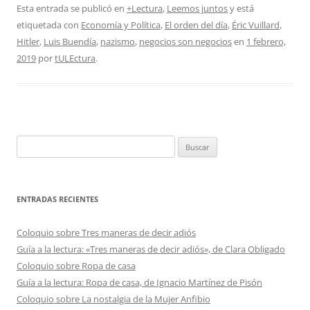
Esta entrada se publicó en
+Lectura
,
Leemos juntos
y está
etiquetada con
Economía y Política
,
El orden del día
,
Éric Vuillard
,
Hitler
,
Luis Buendía
,
nazismo
,
negocios son negocios
en
1 febrero,
2019
por
tULEctura
.
Buscar:
ENTRADAS RECIENTES
Coloquio sobre Tres maneras de decir adiós
Guía a la lectura: «Tres maneras de decir adiós», de Clara Obligado
Coloquio sobre Ropa de casa
Guía a la lectura: Ropa de casa, de Ignacio Martínez de Pisón
Coloquio sobre La nostalgia de la Mujer Anfibio