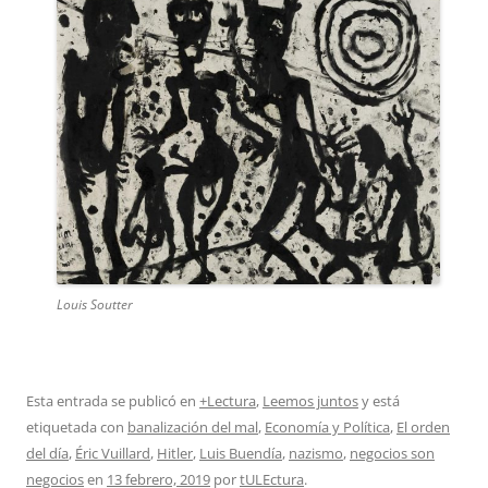
Louis Soutter
Esta entrada se publicó en
+Lectura
,
Leemos juntos
y está
etiquetada con
banalización del mal
,
Economía y Política
,
El orden
del día
,
Éric Vuillard
,
Hitler
,
Luis Buendía
,
nazismo
,
negocios son
negocios
en
13 febrero, 2019
por
tULEctura
.