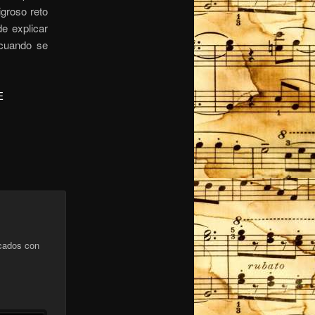
igroso reto
de explicar
 cuando se
E
cados con