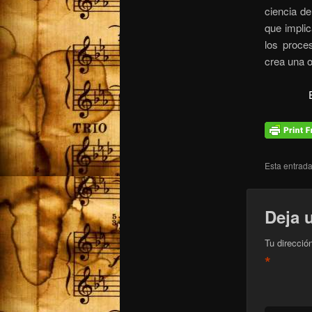
ciencia de
que implic
los proce
crea una o
Esta entrad
Deja 
Tu direcció
*