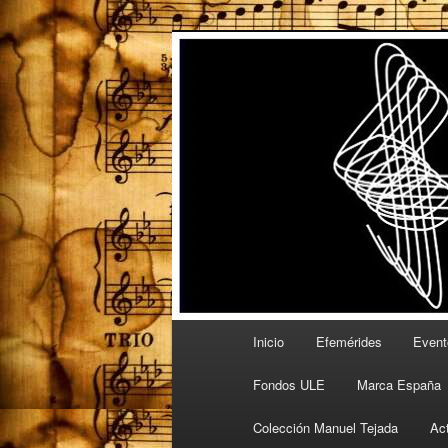
Ir
Espacio de la Universidad de L
al
contenido
PartitULE
principal
Menú
Inicio
Efemérides
Event
principal
Fondos ULE
Marca España
Colección Manuel Tejada
Ac