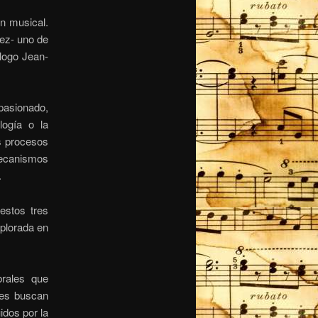
n musical.
lez- uno de
logo Jean-
apasionado,
logía o la
os procesos
mecanismos
.
estos tres
xplorada en
brales que
ajes buscan
idos por la