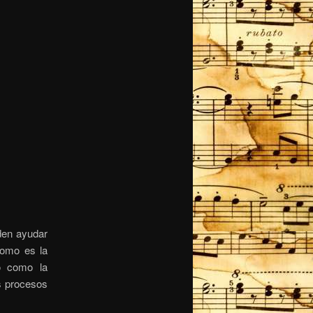
den ayudar
como es la
o como la
os procesos