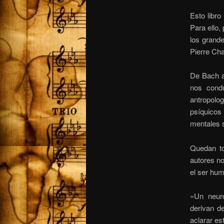
Esto libr
Para ello,
los grand
Pierre Ch
De Bach a 
nos condu
antropolog
psíquicos
mentales 
Quedan to
autores no
el ser hu
«Un neuro
derivan de
aclarar es