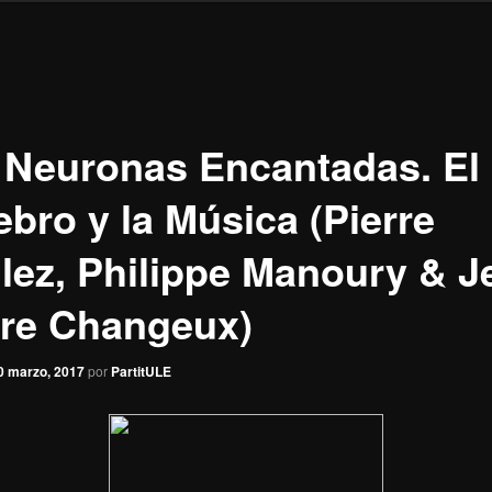
 Neuronas Encantadas. El
ebro y la Música (Pierre
lez, Philippe Manoury & J
rre Changeux)
0 marzo, 2017
por
PartitULE