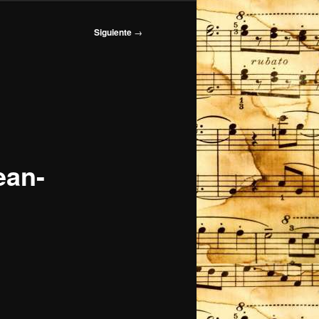
Siguiente
→
ean-