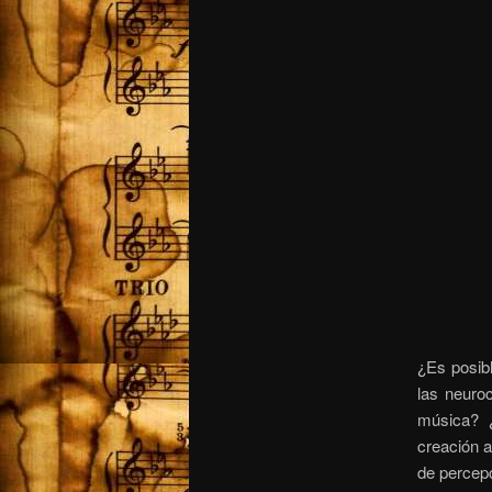
¿Es posib
las neuro
música? 
creación a
de percepc