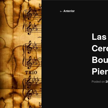
Navegación
←
Anterior
de
entradas
Las
Cer
Bou
Pie
Posted on
2