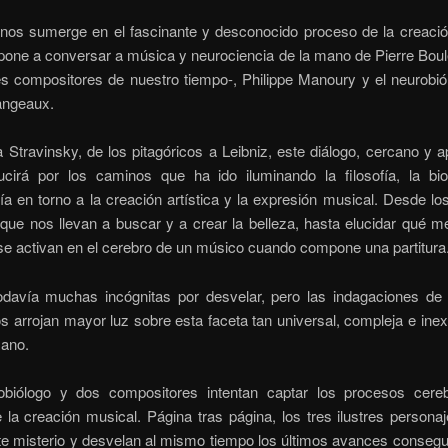
o nos sumerge en el fascinante y desconocido proceso de la creació
 pone a conversar a música y neurociencia de la mano de Pierre Bou
es compositores de nuestro tiempo-, Philippe Manoury y el neurobió
angeaux.
Stravinsky, de los pitagóricos a Leibniz, este diálogo, cercano y 
cirá por los caminos que ha ido iluminando la filosofía, la bio
ía en torno a la creación artística y la expresión musical. Desde l
 que nos llevan a buscar y a crear la belleza, hasta elucidar qué 
se activan en el cerebro de un músico cuando compone una partitura
davía muchas incógnitas por desvelar, pero las indagaciones de 
s arrojan mayor luz sobre esta faceta tan universal, compleja e ine
mano.
biólogo y dos compositores intentan captar los procesos cere
 la creación musical. Página tras página, los tres ilustres person
te misterio y desvelan al mismo tiempo los últimos avances consegu