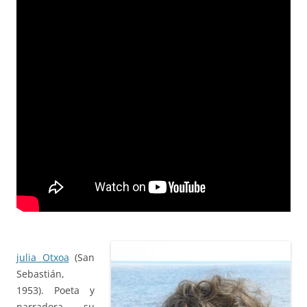
julia Otxoa
(San
Sebastián,
1953). Poeta y
narradora, su