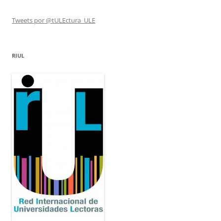
Tweets por @tULEctura_ULE
RIUL