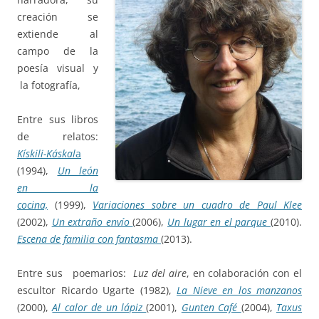
creación se
extiende al
campo de la
poesía visual y
la fotografía,
Entre sus libros
de relatos:
Kískili-Káskal
a
(1994),
Un león
en la
cocina,
(1999),
Variaciones sobre un cuadro de Paul Klee
(2002),
Un extraño envío
(2006),
Un lugar en el
parque
(2010).
Escena de familia con fantasma
(2013).
Entre sus poemarios:
Luz del aire
, en colaboración con el
escultor Ricardo Ugarte (1982),
La Nieve en los manzanos
(2000),
Al calor de un lápiz
(2001),
Gunten Café
(2004),
Taxus