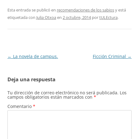
Esta entrada se publicó en
recomendaciones de los sabios
y está
etiquetada con
Julia Otxoa
en
2 octubre, 2014
por
tULEctura
.
Navegación
←
La novela de campus.
Ficción Criminal
→
de
entradas
Deja una respuesta
Tu dirección de correo electrónico no será publicada.
Los
campos obligatorios están marcados con
*
Comentario
*