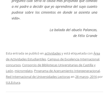
pregunto cuál sería la causa más profunda que convidó
a mi padre a decidir que yo aprendiese del suyo cuanto
pudiese sobre los cimientos en donde se asienta una
vida».
La balada del abuelo Palancas,
de Félix Grande
Esta entrada se publicó en
actividades
y está etiquetada con
Área
de Actividades Estudiantiles
,
Campus de Excelencia Internacional
,
concursos
,
Consorcio de Bibliotecas Universitarias de Castilla y
León
,
microrrelato
,
Programa de Acercamiento Intergeneracional
,
Red Internacional de Universidades Lectoras
en
28 marzo, 2016
por
tULEctura
.