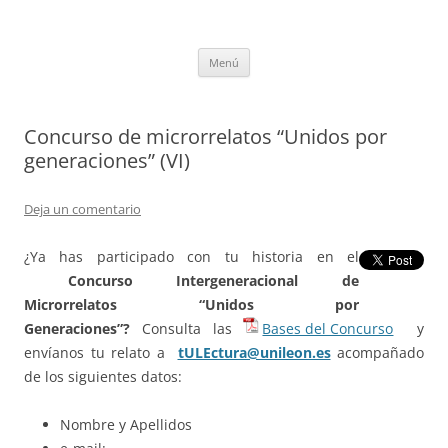
Saltar
al
tULEctura
contenido
Espacio de la Universidad de León dedicado a la lectura
Menú
Concurso de microrrelatos “Unidos por
generaciones” (VI)
Deja un comentario
¿Ya has participado con tu historia en el
Concurso Intergeneracional de
Microrrelatos
“Unidos por
Generaciones”?
Consulta las
Bases del Concurso
y
envíanos tu relato a
tULEctura@unileon.es
acompañado
de los siguientes datos:
Nombre y Apellidos