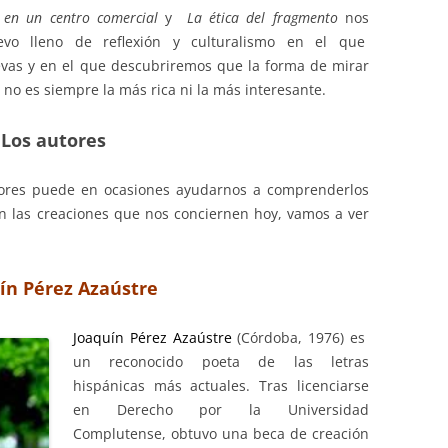
s en un centro comercial
y
La ética del fragmento
nos
vo lleno de reflexión y culturalismo en el que
CURSO 2017-2018
vas y en el que descubriremos que la forma de mirar
CURSO 2016-2017
o es siempre la más rica ni la más interesante.
CURSO 2015-2016
Los autores
CURSO 2014-2015
autores puede en ocasiones ayudarnos a comprenderlos
CURSO 2013-2014
en las creaciones que nos conciernen hoy, vamos a ver
ín Pérez Azaústre
Joaquín Pérez Azaústre
(Córdoba, 1976) es
un reconocido poeta de las letras
hispánicas más actuales. Tras licenciarse
en Derecho por la Universidad
Complutense, obtuvo una beca de creación