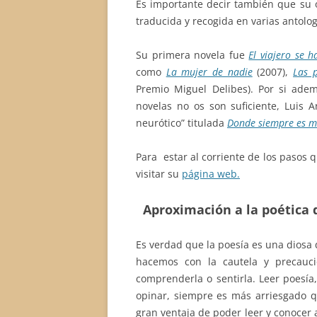
Es importante decir también que su o
traducida y recogida en varias antolog
Su primera novela fue
El viajero se h
como
La mujer de nadie
(2007),
Las p
Premio Miguel Delibes). Por si ade
novelas no os son suficiente, Luis 
neurótico” titulada
Donde siempre es 
Para estar al corriente de los pasos 
visitar su
página web.
Aproximación a la poética
Es verdad que la poesía es una diosa
hacemos con la cautela y precauc
comprenderla o sentirla. Leer poesí
opinar, siempre es más arriesgado q
gran ventaja de poder leer y conocer 