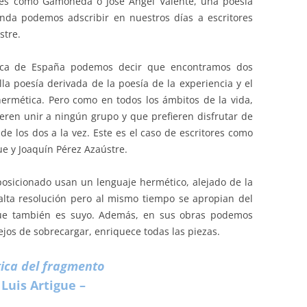
res como Gamoneda o José Ángel Valente, una poesía
nda podemos adscribir en nuestros días a escritores
stre.
ética de España podemos decir que encontramos dos
la poesía derivada de la poesía de la experiencia y el
ermética. Pero como en todos los ámbitos de la vida,
ren unir a ningún grupo y que prefieren disfrutar de
 de los dos a la vez. Este es el caso de escritores como
gue y Joaquín Pérez Azaústre.
osicionado usan un lenguaje hermético, alejado de la
alta resolución pero al mismo tiempo se apropian del
ue también es suyo. Además, en sus obras podemos
ejos de sobrecargar, enriquece todas las piezas.
tica del fragmento
 Luis Artigue –