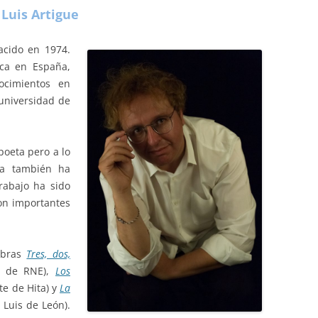
Luis Artigue
acido en 1974.
ica en España,
ocimientos en
universidad de
oeta pero a lo
iva también ha
rabajo ha sido
on importantes
obras
Tres, dos,
o de RNE),
Los
e de Hita) y
La
 Luis de León).