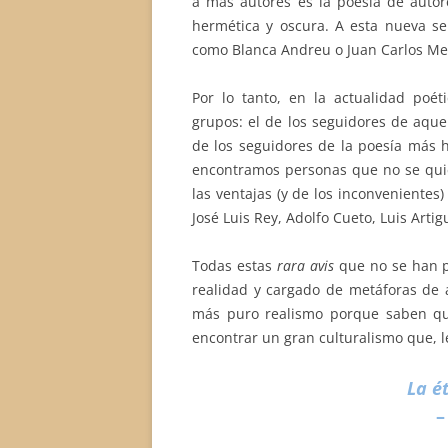
a más autores es la poesía de auto
hermética y oscura. A esta nueva se
como Blanca Andreu o Juan Carlos Me
Por lo tanto, en la actualidad po
grupos: el de los seguidores de aquel
de los seguidores de la poesía más h
encontramos personas que no se quie
las ventajas (y de los inconvenientes)
José Luis Rey, Adolfo Cueto, Luis Arti
Todas estas
rara avis
que no se han p
realidad y cargado de metáforas de 
más puro realismo porque saben q
encontrar un gran culturalismo que, l
La é
–