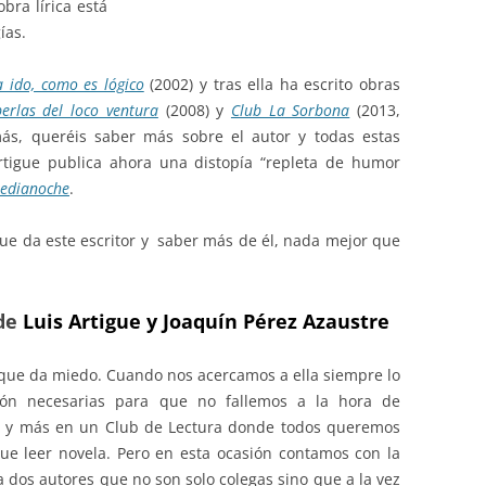
bra lírica está
ías.
a ido, como es lógico
(2002) y tras ella ha escrito obras
erlas del loco ventura
(2008) y
Club La Sorbona
(2013,
más, queréis saber más sobre el autor y todas estas
Artigue publica ahora una distopía “repleta de humor
medianoche
.
que da este escritor y saber más de él, nada mejor que
 de
Luis Artigue y Joaquín Pérez Azaustre
 que da miedo. Cuando nos acercamos a ella siempre lo
ión necesarias para que no fallemos a la hora de
a, y más en un Club de Lectura donde todos queremos
ue leer novela. Pero en esta ocasión contamos con la
a dos autores que no son solo colegas sino que a la vez