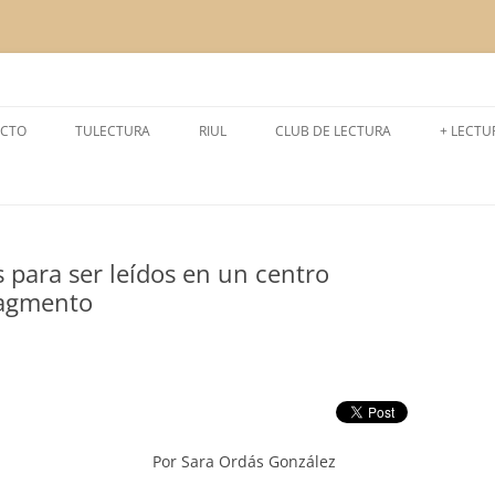
a la lectura
CTO
TULECTURA
RIUL
CLUB DE LECTURA
+ LECTU
CURSO 2024-2025
LEEMOS
CURSO 2025-2026
LECTUR
s para ser leídos en un centro
CURSO 2023-2024
EXPERI
fragmento
CURSO 2022-2023
CURSO 2021- 2022
CURSO 2020- 2021
CURSO 2019-2020
Por Sara Ordás González
CURSO 2018-2019