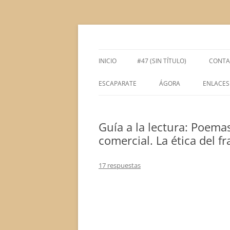
Saltar
al
contenido
Espacio de la Universidad de León dedicado 
tULEctura
INICIO
#47 (SIN TÍTULO)
CONTA
ESCAPARATE
ÁGORA
ENLACES
ÁGORA ACADÉMICA
Guía a la lectura: Poema
ÁGORA LITERARIA
comercial. La ética del 
17 respuestas