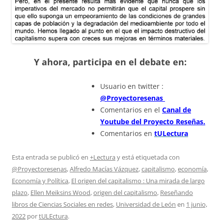
Y ahora, participa en el debate en:
Usuario en twitter :
@Proyectoresenas
Comentarios en el
Canal de
Youtube del Proyecto Reseñas.
Comentarios en
tULectura
Esta entrada se publicó en
+Lectura
y está etiquetada con
@Proyectoresenas
,
Alfredo Macías Vázquez
,
capitalismo
,
economía
,
Economía y Política
,
El origen del capitalismo : Una mirada de largo
plazo
,
Ellen Meiksins Wood
,
origen del capitalismo
,
Reseñando
libros de Ciencias Sociales en redes
,
Universidad de León
en
1 junio,
2022
por
tULEctura
.