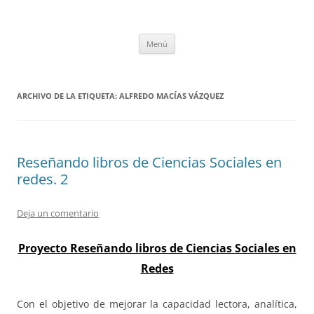
Saltar
al
tULEctura
contenido
Espacio de la Universidad de León dedicado a la lectura
Menú
ARCHIVO DE LA ETIQUETA:
ALFREDO MACÍAS VÁZQUEZ
Reseñando libros de Ciencias Sociales en
redes. 2
Deja un comentario
Proyecto Reseñando libros de Ciencias Sociales en
Redes
Con el objetivo de mejorar la capacidad lectora, analítica,