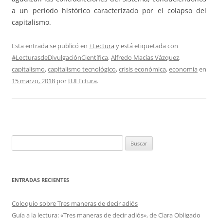
a un período histórico caracterizado por el colapso del
capitalismo.
Esta entrada se publicó en
+Lectura
y está etiquetada con
#LecturasdeDivulgaciónCientífica
,
Alfredo Macías Vázquez
,
capitalismo
,
capitalismo tecnológico
,
crisis económica
,
economía
en
15 marzo, 2018
por
tULEctura
.
Buscar:
ENTRADAS RECIENTES
Coloquio sobre Tres maneras de decir adiós
Guía a la lectura: «Tres maneras de decir adiós», de Clara Obligado