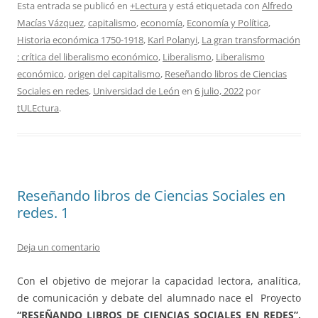
Esta entrada se publicó en
+Lectura
y está etiquetada con
Alfredo
Macías Vázquez
,
capitalismo
,
economía
,
Economía y Política
,
Historia económica 1750-1918
,
Karl Polanyi
,
La gran transformación
: crítica del liberalismo económico
,
Liberalismo
,
Liberalismo
económico
,
origen del capitalismo
,
Reseñando libros de Ciencias
Sociales en redes
,
Universidad de León
en
6 julio, 2022
por
tULEctura
.
Reseñando libros de Ciencias Sociales en
redes. 1
Deja un comentario
Con el objetivo de mejorar la capacidad lectora, analítica,
de comunicación y debate del alumnado nace el Proyecto
“RESEÑANDO LIBROS DE CIENCIAS SOCIALES EN REDES”,