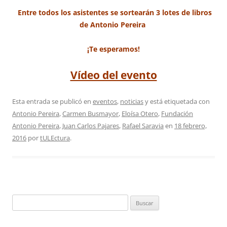
Entre todos los asistentes se sortearán 3 lotes de libros
de Antonio Pereira
¡Te esperamos!
Vídeo del evento
Esta entrada se publicó en
eventos
,
noticias
y está etiquetada con
Antonio Pereira
,
Carmen Busmayor
,
Eloísa Otero
,
Fundación
Antonio Pereira
,
Juan Carlos Pajares
,
Rafael Saravia
en
18 febrero,
2016
por
tULEctura
.
Buscar: