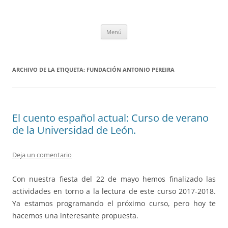
Saltar
al
tULEctura
contenido
Espacio de la Universidad de León dedicado a la lectura
Menú
ARCHIVO DE LA ETIQUETA:
FUNDACIÓN ANTONIO PEREIRA
El cuento español actual: Curso de verano
de la Universidad de León.
Deja un comentario
Con nuestra fiesta del 22 de mayo hemos finalizado las
actividades en torno a la lectura de este curso 2017-2018.
Ya estamos programando el próximo curso, pero hoy te
hacemos una interesante propuesta.